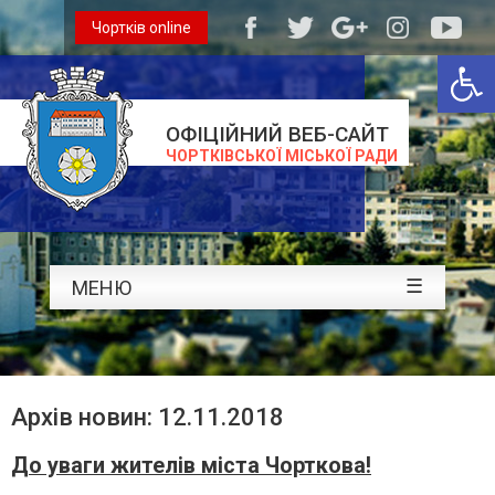
Чортків online
Відкри
ОФІЦІЙНИЙ ВЕБ-САЙТ
ЧОРТКІВСЬКОЇ МІСЬКОЇ РАДИ
☰
МЕНЮ
Архів новин: 12.11.2018
До уваги жителів міста Чорткова!