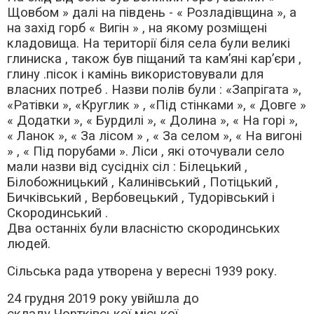
Щовбом » далі на південь - « Розладівщина », а
на захід горб « Вигін » , на якому розміщені
кладовища. На території біля села були великі
глиниска , також був піщаний та кам’яні кар’єри ,
глину .пісок і камінь використовували для
власних потреб . Назви полів були : «Запрігата »,
«Ратівки », «Круглик » , «Під стінками », « Довге »
« Додатки », « Бурдилі », « Долина », « На горі »,
« Ланок », « За лісом » , « За селом », « На вигоні
» , « Під порубами ». Ліси , які оточували село
мали назви від сусідніх сіл : Білецький ,
Білобожницький , Калинівський , Потіцький ,
Бичківський , Вербовецький , Тудорівський і
Скородинський .
Два останніх були власністю скородинських
людей.
Сільська рада утворена у вересні 1939 року.
24 грудня 2019 року увійшла до
складу Чортківської міської