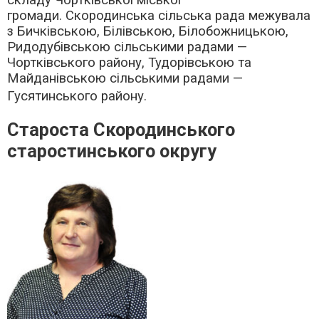
громади. Скородинська сільська рада межувала
з Бичківською, Білівською, Білобожницькою,
Ридодубівською сільськими радами —
Чортківського району, Тудорівською та
Майданівською сільськими радами —
Гусятинського району.
Cтароста Скородинського
старостинського округу