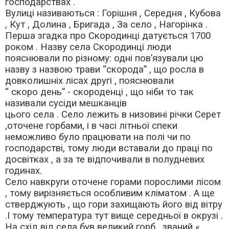
господарствах .
Вулиці називаються : Горішня , Середня , Кубова
, Кут , Долина , Бригада , За село , Нагорінка .
Перша згадка про Скородинці датується 1700
роком . Назву села Скородинці люди
пояснювали по різному: одні пов’язували цю
назву з назвою трави “скорода” , що росла в
довколишніх лісах другі , пояснювали
“ скоро день” - скороденці , що ніби то так
називали сусіди мешканців
цього села . Село лежить в низовині річки Серет
,оточене горбами, і в часі літньої спеки
неможливо було працювати на полі чи по
господарстві, тому люди вставали до праці по
досвітках , а за те відпочивали в полудневих
годинах.
Село навкруги оточене горами порослими лісом
, тому вирізняється особливим кліматом . А ще
стверджують , що гори захищають його від вітру
.І тому температура тут вище середньої в окрузі .
На схід від села був великий горб , званий «