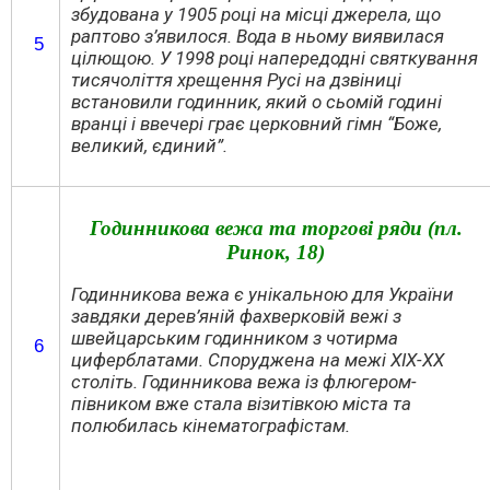
збудована у 1905 році на місці джерела, що
раптово з’явилося. Вода в ньому виявилася
5
цілющою. У 1998 році напередодні святкування
тисячоліття хрещення Русі на дзвіниці
встановили годинник, який о сьомій годині
вранці і ввечері грає церковний гімн “Боже,
великий, єдиний”.
Годинникова вежа та торгові ряди
(пл.
Ринок, 18)
Годинникова вежа
є унікальною для України
завдяки дерев’яній фахверковій вежі з
швейцарським годинником з чотирма
6
циферблатами. Споруджена на межі ХІХ-ХХ
століть. Годинникова вежа із флюгером-
півником вже стала візитівкою міста та
полюбилась кінематографістам.