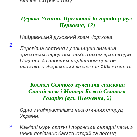
більше 300 років тому.
Церква Успіння Пресвятої Богородиці (вул.
Церковна
, 12
)
Найдавніший духовний храм Чорткова.
2
Дерев’яна святиня з дзвіницею визнана
зразковим народним пам’ятником архітектури
Поділля. А головним надбанням церкви
вважають збережений іконостас XVIII століття.
К
остел Святого мученика єпископа
Станіслава і Матері Божої Святого
Розарію
(вул. Шевченка, 2)
Одна з найкрасивіших неоготичних споруд
України.
3
Кам’яні мури святині пережили складні часи, з
ними пов’язано багато історій та легенд.