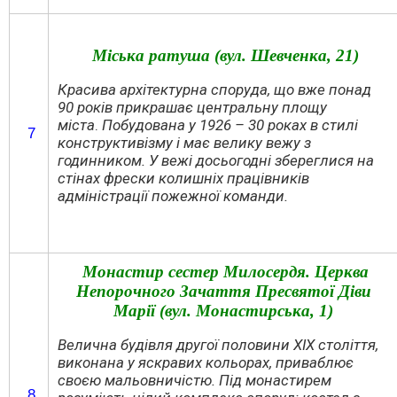
Міська ратуша (вул. Шевченка, 21)
Красива архітектурна споруда, що вже понад
90 років прикрашає центральну площу
міста
.
Побудована у 1926 – 30 роках в стилі
7
конструктивізму і має велику вежу з
годинником. У вежі досьогодні збереглися на
стінах фрески колишніх працівників
адміністрації пожежної команди.
Монастир сестер Милосердя. Церква
Непорочного Зачаття Пресвятої Діви
Марії (вул. Монастирська, 1)
Велична будівля другої половини ХІХ століття,
виконана у яскравих кольорах, приваблює
своєю мальовничістю. Під монастирем
8