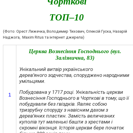
Чорткові
ТОП–10
(Фото: Орест Лижечка, Володимир Тихович, Олексій Гуска, Назарій
Наджога, Maxim Ritus та інтернет джерела)
Церква Вознесіння Господнього (вул.
Залізнична, 83)
Унікальний витвір українського
дерев’яного зодчества, споруджено народними
умільцями.
Побудована у 1717 роц
і. Унікальність церкви
1
Вознесіння Господнього в Чорткові в тому, що її
побудували без гвіздків. Являє собою
тризрубну споруду з навісним дахом з
дерев’яних пластин. Замість величезних
куполів тут маленькі башти з хрестами і
скромні віконця. Історія церкви бере початок