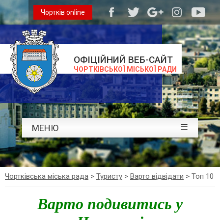
Чортків online
ОФІЦІЙНИЙ ВЕБ-САЙТ
ЧОРТКІВСЬКОЇ МІСЬКОЇ РАДИ
☰
МЕНЮ
Чортківська міська рада
>
Туристу
>
Варто відвідати
>
Топ 10
Варто подивитись у