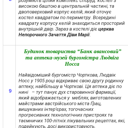
розуміють цілий комплекс споруд: костел з
високою баштою в центральній частині, та
двоповерховий корпус келій, який оточує
костел квадратом по периметру. Всередині
квадрату корпусу келій знаходиться просторий
внутрішній двір. Зараз в костелі діє
церква
Непорочного Зачаття Діви Марії
.
Будинок товариства “Банк авансовий”
та
аптека-музей
бургомістра Людвіга
Носса
Найвідоміший бургомістр Чорткова, Людвік
Носс у 1905 році відкриває свою другу родинну
аптеку, найбільшу в Чорткові. Ця аптека діє по
9
нині – тут панує дух старовинної фармації,
який відображається у меблях, виготовлених
майстрами австрійського міста Ґрац,
вишуканих інтер’єрах, тогочасних
прогресивних технологічних пристроях та
таємничих 100-літніх лікувальних рецептах, які,
подейкують, досі використовують.