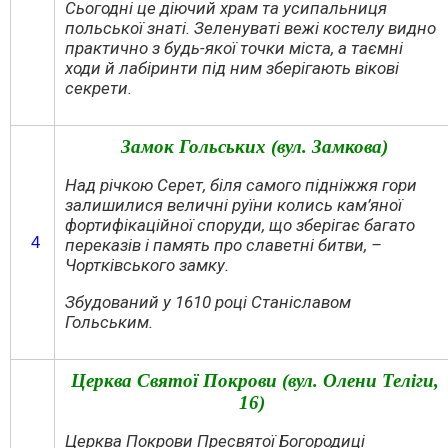
Сьогодні це діючий храм та усипальниця
польської знаті. Зеленуваті вежі костелу видно
практично з будь-якої точки міста, а таємні
ходи й лабіринти під ним зберігають вікові
секрети.
Замок Гольських (вул. Замкова)
Над річкою Серет, біля самого підніжжя гори
залишилися величні руїни колись кам’яної
фортифікаційної споруди, що зберігає багато
4
переказів і память про славетні битви, –
Чортківського замку.
Збудований у 1610 році Станіславом
Гольським.
Церква Святої Покрови
(вул. Олени Теліги,
16)
Ц
ерква Покрови Пресвятої Богородиці