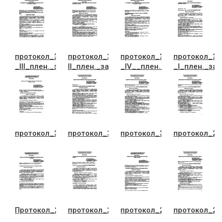
протокол_33с-
протокол_33c-
протокол_33c_-
протокол_33
_III_плен._засiдання_26.12
II_плен._засiдання_21.12
_IV__плен._засiдання_27.
_I_плен._зас
протокол_32_сесii_28.11
протокол_31_сесii_10.11
протокол_30_сесii_10.10
протокол_29
Протокол_28_позачерг_сесii_04.09
протокол_27__сесii_22.08
протокол_25_сесii_11.07
протокол_23