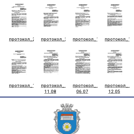
протокол_21_сесii_06.04
протокол_20_сесiя_15.03
протокол_19_сесiя_02.03
протокол_18
протокол_17_сесii_30.01
протокол__26_сесii
протокол__24_сесii
протокол__2
11.08
06.07
12.05