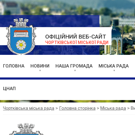
ОФІЦІЙНИЙ ВЕБ-САЙТ
ЧОРТКІВСЬКОЇ МІСЬКОЇ РАДИ
ГОЛОВНА
НОВИНИ
НАША ГРОМАДА
МІСЬКА РАДА
ЦНАП
Чортківська міська рада
>
Головна сторінка
>
Міська рада
>
В