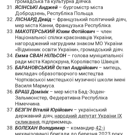
громадська та культурна діячка.
ЯСІНСЬКІ Анджей
– бургомістр міста
Добродзень, Республіка Польща.
ЛІСНАРД Девід
– французький політичний діяч,
мер міста Канни, Французька Республіка.
МАКОТЕРСЬКИЙ Юхим
Фотійович
– член
Національної спілки краєзнавців України,
нагороджений нагрудним знаком МО України
«Відмінник освіти України», громадський діяч.
Емма СВАН НІЛЬСОН
– голова муніципальної
ради міста Карлскруна, Королівство Швеція.
БАРАНОВСЬКИЙ Остап Андрійович
– митець,
викладач образотворчого мистецтва
Чортківської мистецької музичної школи імені
Василя Мармуса.
БРАШ Домінік
– мер міста Бад-Зоден-
Зальмюнстер, Федеративна Республіка
Німеччина.
БЕЗГІН Віталій Юрійович
– український
державний діяч,
народний депутат України IX
скликання
, підприємець.
БОЛЕХАН Володимир
– командир
42-ї
механізованої бригади
до березня 2023 року.