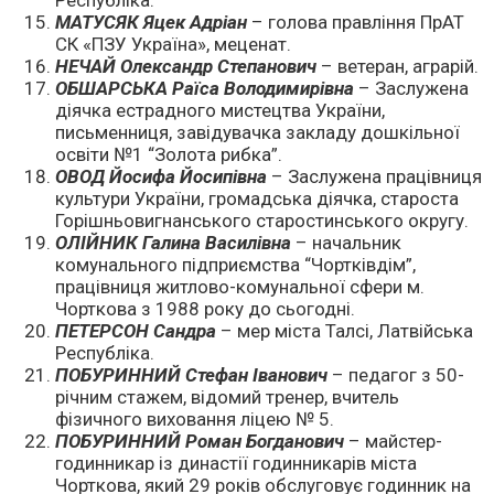
Республіка.
МАТУСЯК Яцек Адріан
– голова правління ПрАТ
СК «ПЗУ Україна», меценат.
НЕЧАЙ Олександр Степанович
– ветеран, аграрій.
ОБШАРСЬКА Раїса Володимирівна
– Заслужена
діячка естрадного мистецтва України,
письменниця, завідувачка закладу дошкільної
освіти №1 “Золота рибка”.
ОВОД Йосифа Йосипівна
– Заслужена працівниця
культури України, громадська діячка, староста
Горішньовигнанського старостинського округу.
ОЛІЙНИК Галина Василівна
– начальник
комунального підприємства “Чортківдім”,
працівниця житлово-комунальної сфери м.
Чорткова з 1988 року до сьогодні.
ПЕТЕРСОН Сандра
– мер міста Талсі, Латвійська
Республіка.
ПОБУРИННИЙ Стефан Іванович
– педагог з 50-
річним стажем, відомий тренер, вчитель
фізичного виховання ліцею № 5.
ПОБУРИННИЙ Роман Богданович
– майстер-
годинникар із династії годинникарів міста
Чорткова, який 29 років обслуговує годинник на