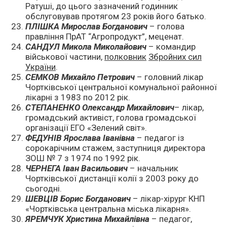
Ратуші, до цього зазначений годинник
обслуговував протягом 23 років його батько.
ПЛІШКА Мирослав Богданович
– голова
правління ПрАТ “Агропродукт”, меценат.
САНДУЛ Микола Миколайович
– командир
військової частини,
полковник
Збройних сил
України
.
СЕМКОВ Михайло Петрович
– головний лікар
Чортківської центральної комунальної районної
лікарні з 1983 по 2012 рік.
СТЕПАНЕНКО Олександр Михайлович
– лікар,
громадський активіст, голова громадської
організації ЕГО «Зелений світ».
ФЕДУНІВ Ярослава Іванівна
– педагог із
сорокарічним стажем, заступниця директора
ЗОШ № 7 з 1974 по 1992 рік.
ЧЕРНЕГА Іван Васильович
– начальник
Чортківської дистанції колії з 2003 року до
сьогодні.
ШЕВЦІВ Борис Богданович
– лікар-хірург КНП
«Чортківська центральна міська лікарня».
ЯРЕМЧУК Христина Михайлівна
– педагог,