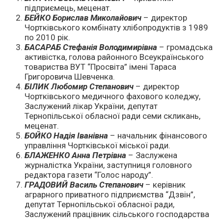
підприємець, меценат.
БЕЙКО Борислав Миколайович
– директор
Чортківського комбінату хлібопродуктів з 1989
по 2010 рік.
БАСАРАБ Стефанія Володимирівна
– громадська
активістка, голова районного Всеукраїнського
товариства ВУТ “Просвіта” імені Тараса
Григоровича Шевченка.
БІЛИК Любомир Степанович
– директор
Чортківського медичного фахового коледжу,
Заслужений лікар України, депутат
Тернопільської обласної ради семи скликань,
меценат.
БОЙКО Надія Іванівна
– начальник фінансового
управління Чортківської міської ради.
БЛАЖЕНКО Анна Петрівна
– Заслужена
журналістка України, заступниця головного
редактора газети “Голос народу”.
ГРАДОВИЙ Василь Степанович
– керівник
аграрного приватного підприємства “Дзвін”,
депутат Тернопільської обласної ради,
Заслужений працівник сільського господарства