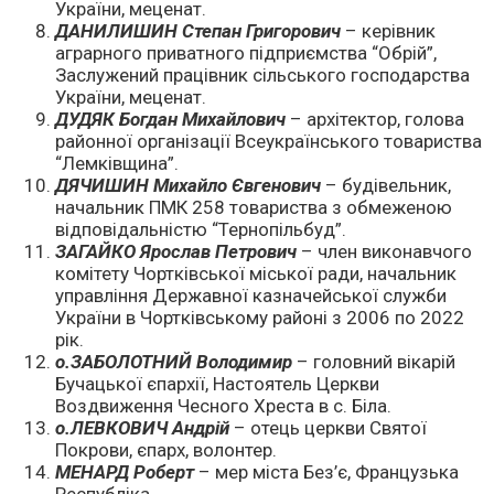
України, меценат.
ДАНИЛИШИН Степан Григорович
– керівник
аграрного приватного підприємства “Обрій”,
Заслужений працівник сільського господарства
України, меценат.
ДУДЯК Богдан Михайлович
– архітектор, голова
районної організації Всеукраїнського товариства
“Лемківщина”.
ДЯЧИШИН Михайло Євгенович
– будівельник,
начальник ПМК 258 товариства з обмеженою
відповідальністю “Тернопільбуд”.
ЗАГАЙКО Ярослав Петрович
– член виконавчого
комітету Чортківської міської ради, начальник
управління Державної казначейської служби
України в Чортківському районі з 2006 по 2022
рік.
о.ЗАБОЛОТНИЙ Володимир
– головний вікарій
Бучацької єпархії, Настоятель Церкви
Воздвиження Чесного Хреста в с. Біла.
о.ЛЕВКОВИЧ Андрій
– отець церкви Святої
Покрови, єпарх, волонтер.
МЕНАРД Роберт
– мер міста Без’є, Французька