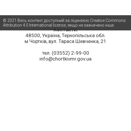
© 2021 Весь контент доступний за ліцензією Creative Commons
Attribution 4.0 International license, якщо не зазначено інше.
Контакти:
48500, Україна, Тернопільська обл.
м.Чортків, вул. Тараса Шевченка, 21
тел. (03552) 2-99-00
info@chortkivmr.gov.ua