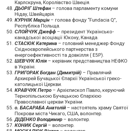
Карлскруна, Королівство Швеція.
ДЬОРІГ Штефан
– голова парламенту комуни
Нідау, Швейцарія.
КУРНІК Марцін
– голова фонду “Fundacia Q”,
Республіка Польща.
СЛОЙЧУК Джефф
– президент Українсько-
канадської асоціації Юкону, Канада.
СТАСЮК Катерина
– головний менеджер Фонду
Східноєвропейського партнерства з
енергоефективності та довкілля ( E5P).
ШЕВЧУК Юлія
– керівник представництва НЕФКО
в Україні.
ГРИГОРАК Богдан (Димитрій)
– Правлячий
Архиєрей Бучацької Єпархії Української греко-
католицької Церкви.
КРАВЧУК Петро
– Архієпископ Павло, керуючий
Тернопільською Бучацькою Єпархією
Православної церкви України.
о. БАСАРАБА Анатолій
– настоятель храму Святої
Покрови міста Чикаго, США, волонтер.
ДІДЕНКО Володимир
– волонтер.
КОНИК Сергій
– волонтер.