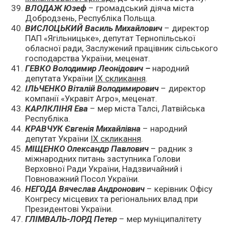
ВЛОДАЖ Юзеф
– громадський діяча міста
Добродзень, Республіка Польща.
ВИСЛОЦЬКИЙ Василь Михайлович
– директор
ПАП «Ягільницьке», депутат Тернопільської
обласної ради, Заслужений працівник сільського
господарства України, меценат.
ГЕВКО Володимир Леонідович –
народний
депутата України
IX скликання
.
ІЛЬЧЕНКО Віталій Володимирович
– директор
компанії «Укравіт Агро», меценат.
КАРЛКЛІНЯ Ева
– мер міста Талсі, Латвійська
Республіка.
КРАВЧУК Євгенія Михайлівна
– народний
депутат України
IX скликання
.
МІЩЕНКО Олександр Павлович
– радник з
міжнародних питань заступника Голови
Верховної Ради України, Надзвичайний і
Повноважний Посол України.
НЕГОДА Вячеслав Андронович
– керівник Офісу
Конгресу місцевих та регіональних влад при
Президентові України.
ГЛІМВАЛЬ-ЛОРД Петер
– мер муніципалітету