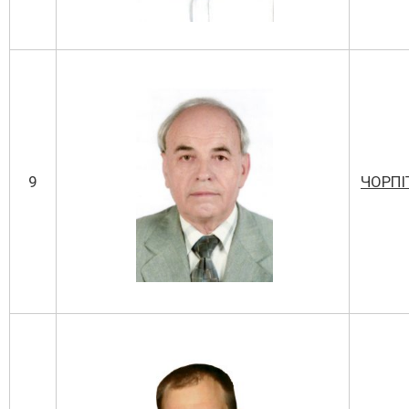
9
ЧОРПІ