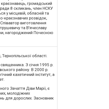
й краєзнавець, громадський
ї ради 8 скликань, член НСКУ
ся у місцевій, обласній та
ико-краєзнавчих розвідок,
 Співавтор виготовлення
трушевичу та В’ячеславу
їни, нагороджений Почесною
, Тернопільської області.
 священника. З січня 1995 р.
ського району. В 2000 р.
ічний кахетичний інститут, а
ет.
ого Зачаття Діви Марії, є
чих, молодіжних
ань для дорослих. Засновник