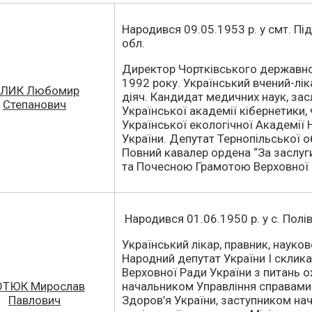
Народився 09.05.1953 р. у смт. Пі
обл.
Директор Чортківського державн
1992 року. Український вчений-лік
ІЛИК Любомир
діяч. Кандидат медичних наук, зас
Степанович
Української академії кібернетики
Української екологічної Академії Н
України. Депутат Тернопільської о
Повний кавалер ордена “За заслу
та Почесною Грамотою Верховної 
Народився 01.06.1950 р. у с. Полів
Український лікар, правник, науков
Народний депутат України І склика
Верховної Ради України з питань 
ТЮК Мирослав
начальником Управління справами
Павлович
Здоров’я України, заступником на