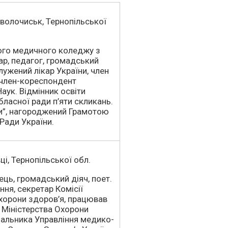
дволочиськ, Тернопільської
ого медичного коледжу з
ар, педагог, громадський
лужений лікар України, член
, член-кореспондент
аук. Відмінник освіти
бласної ради п’яти скликань.
ги”, нагороджений Грамотою
Ради України.
ці, Тернопільської обл.
ець, громадський діяч, поет.
ння, секретар Комісії
охорони здоров’я, працював
 Міністерства Охорони
чальника Управління медико-