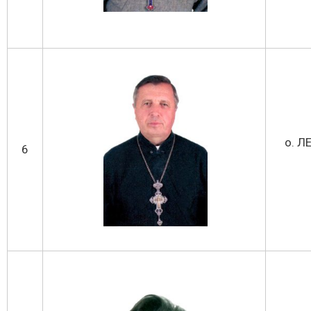
о. Л
6