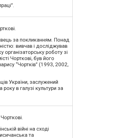
раці”.
рткові.
авець за покликанням. Понад
ністю: вивчав і досліджував
ку організаторську роботу зі
сті Чорткові, був його
рису “Чортків” (1993, 2002,
ців України, заслужений
 року в галузі культури за
 Чорткові.
нській війні на сході
Лисичанська та