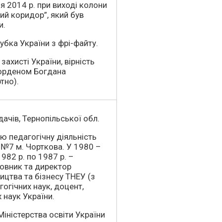
я 2014 р. при виході колони
ний коридор”, який був
и.
убка України з фрі-файту.
захисті України, вірність
 орденом Богдана
тно).
дачів, Тернопільської обл.
ю педагогічну діяльність
 №7 м. Чорткова. У 1980 –
982 р. по 1987 р. –
новник та директор
ицтва та бізнесу ТНЕУ (з
гогічних наук, доцент,
 наук України.
ністерства освіти України