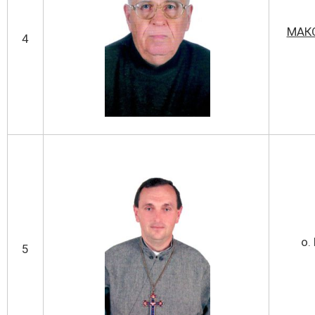
МАК
4
о.
5