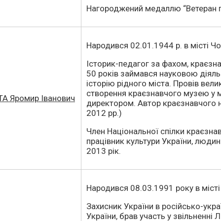
Нагороджений медаллю “Ветеран п
Народився 02.01.1944 р. в місті Чо
Історик-педагог за фахом, краєзн
50 років займався науковою діяль
історію рідного міста. Провів вели
створення краєзнавчого музею у мі
ТА Яромир Іванович
директором. Автор краєзнавчого на
2012 рр.)
Член Національної спілки краєзнав
працівник культури України, людина
2013 рік.
Народився 08.03.1991 року в місті
Захисник України в російсько-украї
України, брав участь у звільненні 