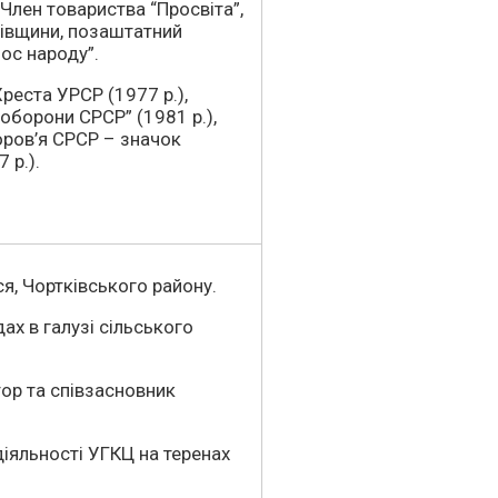
 Член товариства “Просвіта”,
ківщини, позаштатний
лос народу”.
реста УРСР (1977 р.),
 оборони СРСР” (1981 р.),
оров’я СРСР – значок
 р.).
ся, Чортківського району.
ах в галузі сільського
тор та співзасновник
іяльності УГКЦ на теренах