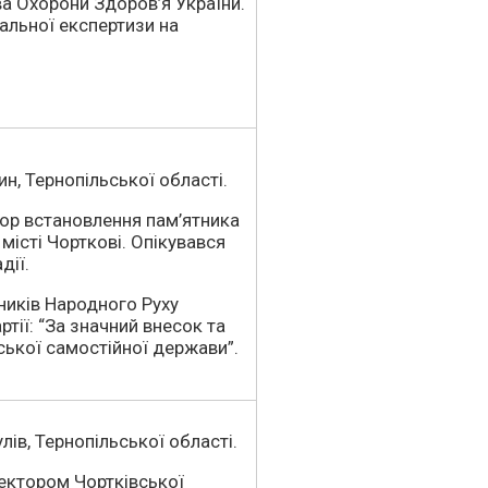
ва Охорони Здоров’я України.
іальної експертизи на
ин, Тернопільської області.
тор встановлення пам’ятника
місті Чорткові. Опікувався
дії.
ників Народного Руху
ртії: “За значний внесок та
ської самостійної держави”.
лів, Тернопільської області.
ректором Чортківської