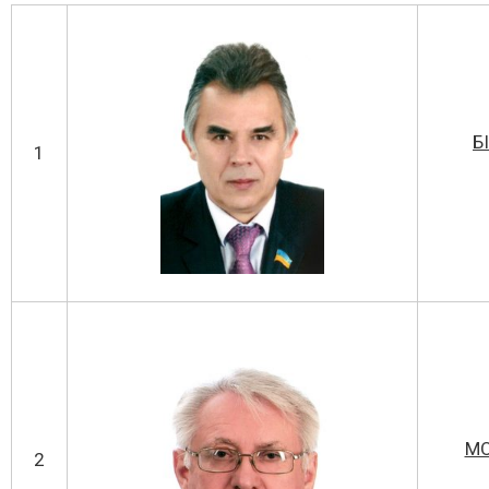
Б
1
МО
2