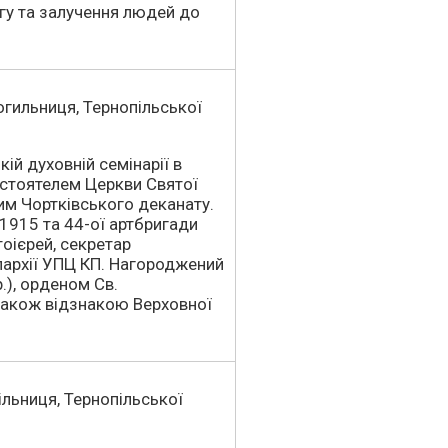
гу та залучення людей до
Могильниця, Тернопільської
ій духовній семінарії в
астоятелем Церкви Святої
им Чортківського деканату.
А1915 та 44-ої артбригади
оієрей, секретар
пархії УПЦ КП. Нагороджений
.), орденом Св.
 також відзнакою Верховної
гільниця, Тернопільської