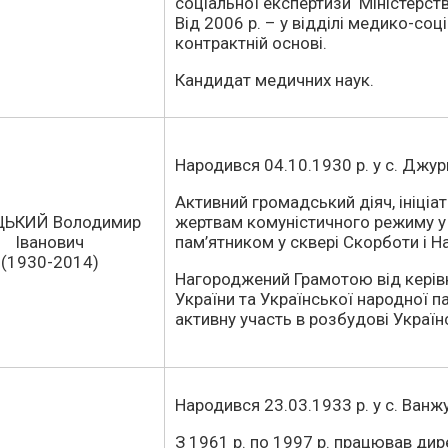
соціальної експертизи Міністерст
Від 2006 р. – у відділі медико-соц
контрактній основі.
Кандидат медичних наук.
Народився 04.10.1930 р. у с. Джур
Активний громадський діяч, ініціа
ЦЬКИЙ Володимир
жертвам комуністичного режиму у 
Іванович
пам’ятником у сквері Скорботи і На
(1930-2014)
Нагороджений Грамотою від керів
України та Української народної па
активну участь в розбудові Україн
Народився 23.03.1933 р. у с. Ванжу
З 1961 р. по 1997 р. працював ди