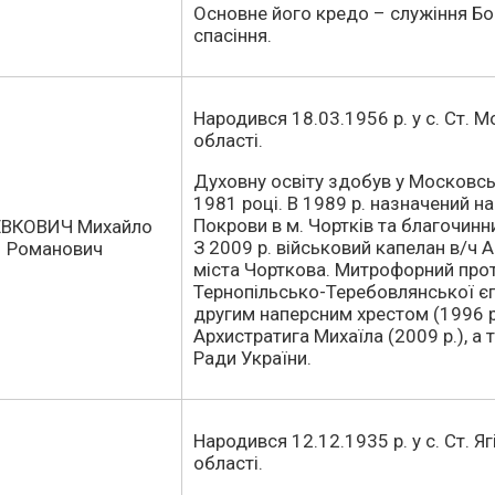
Основне його кредо – служіння Бо
спасіння.
Народився 18.03.1956 р. у с. Ст. 
області.
Духовну освіту здобув у Московськ
1981 році. В 1989 р. назначений н
Покрови в м. Чортків та благочинн
ЕВКОВИЧ Михайло
З 2009 р. військовий капелан в/ч 
Романович
міста Чорткова. Митрофорний прот
Тернопільсько-Теребовлянської є
другим наперсним хрестом (1996 р
Архистратига Михаїла (2009 р.), а
Ради України.
Народився 12.12.1935 р. у с. Ст. Я
області.