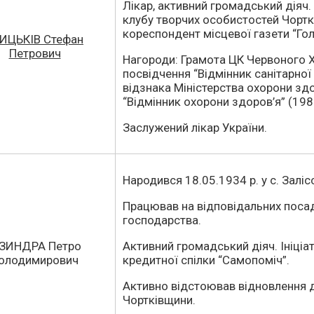
Лікар, активний громадський діяч.
клубу творчих особистостей Чорт
кореспондент місцевої газети “Го
ИЦЬКІВ Стефан
Петрович
Нагороди: Грамота ЦК Червоного Х
посвідчення “Відмінник санітарної
відзнака Міністерства охорони зд
“Відмінник охорони здоров’я” (1987
Заслужений лікар України.
Народився 18.05.1934 р. у с. Заліс
Працював на відповідальних посад
господарства.
ЗИНДРА Петро
Активний громадський діяч. Ініціа
олодимирович
кредитної спілки “Самопоміч”.
Активно відстоював відновлення д
Чортківщини.