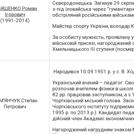
Сєвєродонецька. Загинув 29 серпн
ЬЯШЕНКО Роман
з-під Іловайська через “гуманітар
Ігорович
обстріляний російськими військам
(1991-2014)
Майстер спорту України, володар К
За особисту мужність, проявлену у 
військовій присязі, нагороджений
Хмельницького ІІІ ступеня (посмер
Народився 10.09.1951 р. у с. В. Хо
Український вчений – педагог. Сво
розпочав вчителем фізики в школі
82 рр. працював заступником, а з 1
М’ЯНЧУК Степан
Чортківський міський голова. Зас
Петрович
Чортківського інституту підприємн
1995 р. по 2013 р.). Кандидат педа
дійсний член Академії економічних
Нагороджений нагрудним знаком Мі