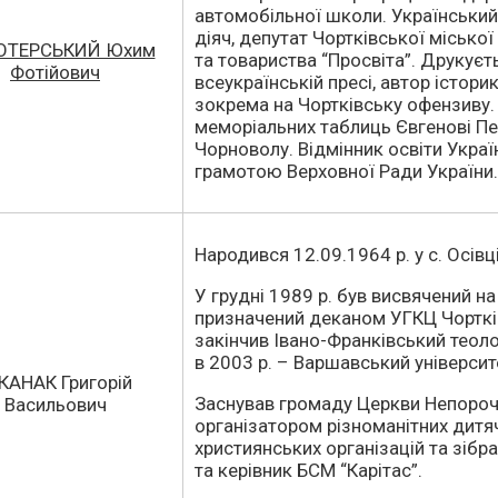
автомобільної школи. Українськи
діяч, депутат Чортківської місько
ОТЕРСЬКИЙ Юхим
та товариства “Просвіта”. Друкуєть
Фотійович
всеукраїнській пресі, автор істор
зокрема на Чортківську офензиву.
меморіальних таблиць Євгенові Пе
Чорноволу. Відмінник освіти Укра
грамотою Верховної Ради України.
Народився 12.09.1964 р. у с. Осівці
У грудні 1989 р. був висвячений на
призначений деканом УГКЦ Чортків
закінчив Івано-Франківський теолог
в 2003 р. – Варшавський університ
 КАНАК Григорій
Заснував громаду Церкви Непорочн
Васильович
організатором різноманітних дитя
християнських організацій та зібр
та керівник БСМ “Карітас”.