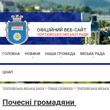
ОФІЦІЙНИЙ ВЕБ-САЙТ
ЧОРТКІВСЬКОЇ МІСЬКОЇ РАДИ
ГОЛОВНА
НОВИНИ
НАША ГРОМАДА
МІСЬКА РАДА
ЦНАП
Чортківська міська рада
>
Наша громада
>
Чортківська міська
Почесні громадяни