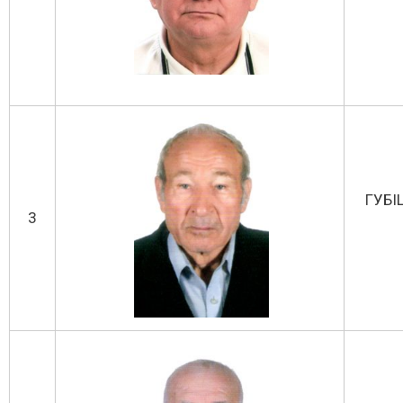
ГУБІ
3