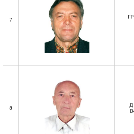
ГР
7
Д
8
В