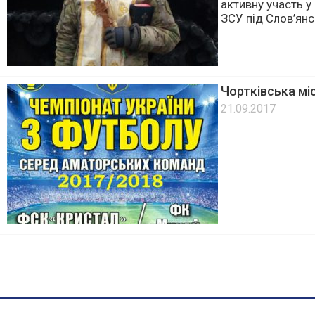
активну участь у
ЗСУ під Слов’янс
Чортківська мі
21.09.2017