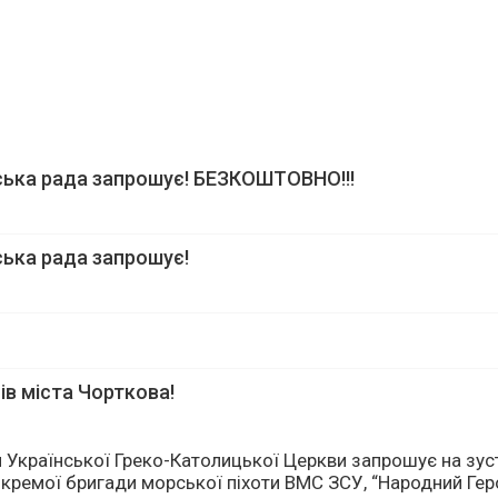
ська рада запрошує! БЕЗКОШТОВНО!!!
ська рада запрошує!
ів міста Чорткова!
 Української Греко-Католицької Церкви запрошує на зустр
окремої бригади морської піхоти ВМС ЗСУ, “Народний Геро