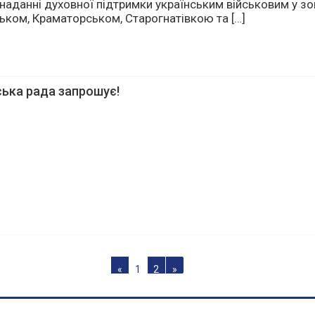
 наданні духовної підтримки українським військовим у зо
ьком, Краматорськом, Старогнатівкою та […]
ська рада запрошує!
«
1
2
»