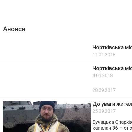
Анонси
Чортківська мі
11.01.2018
Чортківська мі
4.01.2018
28.09.2017
До уваги жител
25.09.2017
Бучацька Єпархія
капелан 36 – ої 