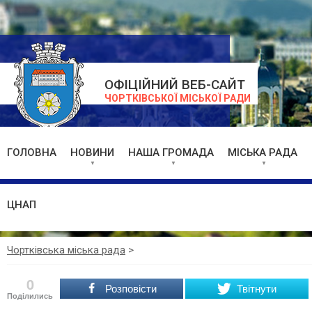
ОФІЦІЙНИЙ ВЕБ-САЙТ
ЧОРТКІВСЬКОЇ МІСЬКОЇ РАДИ
ГОЛОВНА
НОВИНИ
НАША ГРОМАДА
МІСЬКА РАДА
ЦНАП
Чортківська міська рада
>
0
Розповісти
Твітнути
Поділились