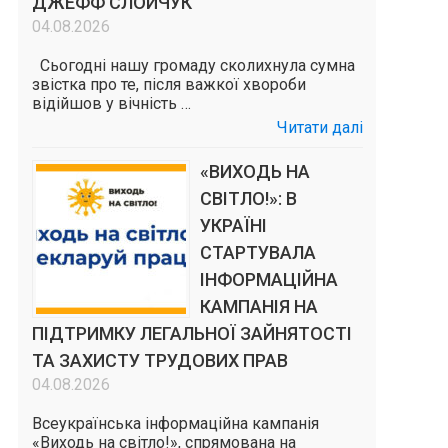
ДЖЕФФ СЛОЙЧУК
04.08.2026
Сьогодні нашу громаду сколихнула сумна
звістка про те, після важкої хвороби
відійшов у вічність …
Читати далі
«ВИХОДЬ НА
СВІТЛО!»: В
УКРАЇНІ
СТАРТУВАЛА
ІНФОРМАЦІЙНА
КАМПАНІЯ НА
ПІДТРИМКУ ЛЕГАЛЬНОЇ ЗАЙНЯТОСТІ
ТА ЗАХИСТУ ТРУДОВИХ ПРАВ
04.08.2026
Всеукраїнська інформаційна кампанія
«Виходь на світло!», спрямована на