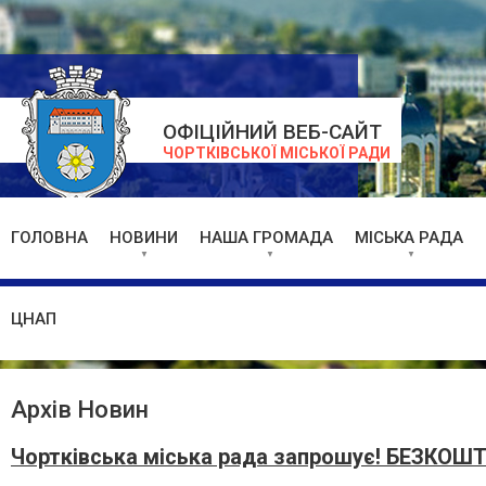
ОФІЦІЙНИЙ ВЕБ-САЙТ
ЧОРТКІВСЬКОЇ МІСЬКОЇ РАДИ
ГОЛОВНА
НОВИНИ
НАША ГРОМАДА
МІСЬКА РАДА
ЦНАП
Архів Новин
Чортківська міська рада запрошує! БЕЗКОШТ