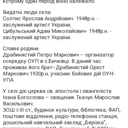
котрому один період воно належало.
Видатні люди села:
Солтис Ярослав Андрійович- 1948р.н. -
заслужений артист України,
Цибульський Адам Миколайович- 1948р.н. -
заслужений артист України.
Славні родини.
Драбинястий Петро Маркович – організатор
осередку ОУП в с.Бичківці. В даний час
проживає його брат–Драбинястий Орест
Маркович-1930р.н. учасник бойових дій ОУН-
УПА.
У селі діє церква св. апостола і євангеліста
Іоана Богослова – священик Ткачук Мирослав
Васильович.
ЗОШ І-ІІІ ст., будинок культури, бібліотека, ФАП,
поштове відділення, радіо-телефонна станція,
дошкільний навчальний заклад „Берізка”,