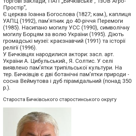
торгові заклади, ПАП „Бичківське”, ТзОВ”Агро-
Простір”,
Є церква Іоанна Богослова (1827; кам.), каплиця
УАПЦ (1992), пам'ятник до 40-річчя Перемоги
(1985). Насипано могилу УСС (1990), символічну
могилу Борцям за волю України (1995). Діють
громадські музеї: краєзнавчий (1991) та історії
релігії (1996).
У Бичківцях народилися актори: засл. арт.
України А. Цибульський., Я. Солтис. У селі
виявлено пам'ятки трипільської культури. На
тер. Бичківців є дві ботанічні пам'ятки природи -
сосна Веймутова і дуб
пірамідальний (понад 350
р.).
Староста Бичківського старостинського округу