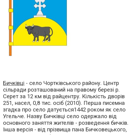
Бичківці
- село Чортківського району. Центр
сільради розташований на правому березі р.
Серет за 12 км від райцентру. Кількість дворів
251, насел, 0,8 тис. осіб (2010). Перша писемна
згадка про село датується1442 роком як село
Угельче. Назву Бичківці село одержало від
основного заняття жителів - розведення бичків.
Інша версія - від прізвища пана Бичковецького,