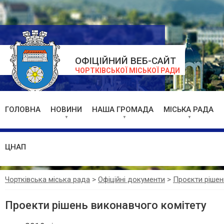
ОФІЦІЙНИЙ ВЕБ-САЙТ
ЧОРТКІВСЬКОЇ МІСЬКОЇ РАДИ
ГОЛОВНА
НОВИНИ
НАША ГРОМАДА
МІСЬКА РАДА
ЦНАП
Чортківська міська рада
>
Офіційні документи
>
Проєкти рішен
Проекти рішень виконавчого комітету