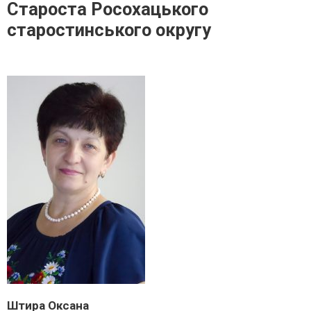
Староста Росохацького
старостинського округу
Штира Оксана