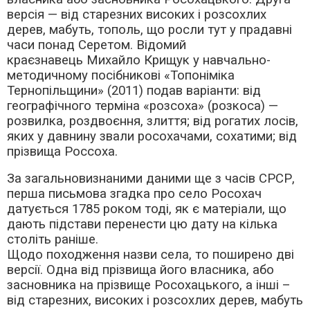
версія — від старезних високих і розсохлих
дерев, мабуть, тополь, що росли тут у прадавні
часи понад Серетом. Відомий
краєзнавець Михайло Крищук у навчально-
методичному посібникові «Топоніміка
Тернопільщини» (2011) подав варіанти: від
географічного терміна «розсоха» (розкоса) —
розвилка, роздвоєння, злиття; від рогатих лосів,
яких у давнину звали росохачами, сохатими; від
прізвища Россоха.
За загальновизнаними даними ще з часів СРСР,
перша письмова згадка про село Росохач
датується 1785 роком тоді, як є матеріали, що
дають підстави перенести цю дату на кілька
століть раніше.
Щодо походження назви села, то поширено дві
версії. Одна від прізвища його власника, або
засновника на прізвище Росохацького, а інші –
від старезних, високих і розсохлих дерев, мабуть