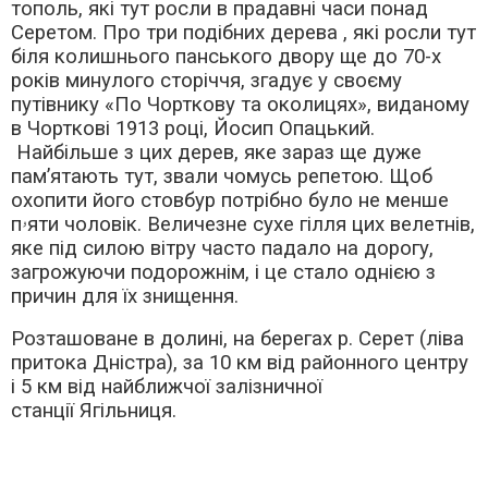
тополь, які тут росли в прадавні часи понад
Серетом. Про три подібних дерева , які росли тут
біля колишнього панського двору ще до 70-х
років минулого сторіччя, згадує у своєму
путівнику «По Чорткову та околицях», виданому
в Чорткові 1913 році, Йосип Опацький.
Найбільше з цих дерев, яке зараз ще дуже
пам’ятають тут, звали чомусь репетою. Щоб
охопити його стовбур потрібно було не менше
пۥяти чоловік. Величезне сухе гілля цих велетнів,
яке під силою вітру часто падало на дорогу,
загрожуючи подорожнім, і це стало однією з
причин для їх знищення.
Розташоване в долині, на берегах р. Серет (ліва
притока Дністра), за 10 км від районного центру
і 5 км від найближчої залізничної
станції Ягільниця.