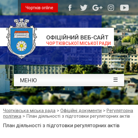
Чортків online
ОФІЦІЙНИЙ ВЕБ-САЙТ
ЧОРТКІВСЬКОЇ МІСЬКОЇ РАДИ
☰
МЕНЮ
Чортківська міська рада
>
Офіційні документи
>
Регуляторна
політика
>
План діяльності з підготовки регуляторних актів
План діяльності з підготовки регуляторних актів