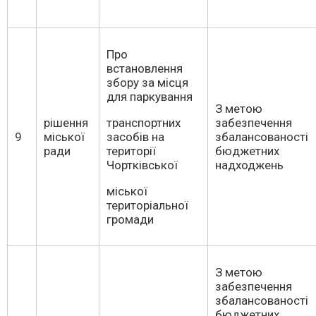
Про
встановлення
збору за місця
для паркування
З метою
рішення
транспортних
забезпечення
9
міської
засобів на
збалансованості
ради
території
бюджетних
Чортківської
надходжень
міської
територіальної
громади
З метою
забезпечення
збалансованості
бюджетних