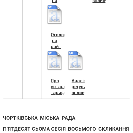
на
впливу
виконком
Чортків
10.21
Оголошення
на
сайт
10.21
Про
Аналіз
встановлення
регулят.
тарифу
впливу
на
тарифи
перевезення
виправлений
пасажирів
ЧОРТКІВСЬКА МІСЬКА РАДА
П
’
ЯТДЕСЯТ СЬОМА СЕСІЯ ВОСЬМОГО СКЛИКАННЯ