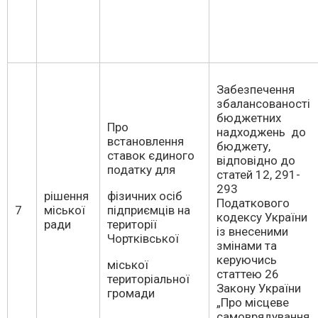
Забезпечення
збалансованості
бюджетних
Про
надходжень до
встановлення
бюджету,
ставок єдиного
відповідно до
податку для
статей 12, 291-
293
рішення
фізичних осіб
Податкового
7
міської
підприємців на
кодексу України
ради
території
із внесеними
Чортківської
змінами та
керуючись
міської
статтею 26
територіальної
Закону України
громади
„Про місцеве
самоврядування