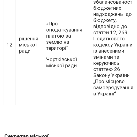
збалансованості
бюджетних
надходжень до
бюджету,
«Про
відповідно до
оподаткування
статей 12, 269
платою за
рішення
Податкового
землю на
12
міської
кодексу України
території
ради
із внесеними
змінами та
Чортківської
керуючись
міської ради
статтею 26
Закону України
„Про місцеве
самоврядування
в Україні“
Секретар міської