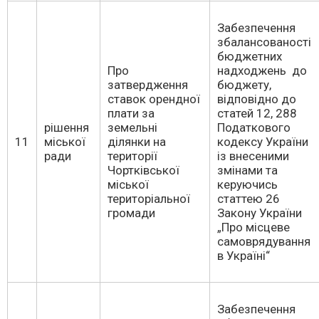
Забезпечення
збалансованості
бюджетних
Про
надходжень до
затвердження
бюджету,
ставок орендної
відповідно до
плати за
статей 12, 288
рішення
земельні
Податкового
11
міської
ділянки на
кодексу України
ради
території
із внесеними
Чортківської
змінами та
міської
керуючись
територіальної
статтею 26
громади
Закону України
„Про місцеве
самоврядування
в Україні“
Забезпечення