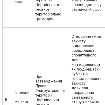
території
врегулювання
ради
Чортківської
правовідносин у
міської
зазначеній сфері
територіальної
громади».
Створення умов
захисту і
відновлення
середовища,
сприятливого
для
життєдіяльності
як людини, так і
суб’єктів
Про
господарювання,
затвердження
захисту
Правил
довкілля,
благоустрою на
покращення
рішення
території
санітарного
5
Чортківської
міської
стану, належне
міської