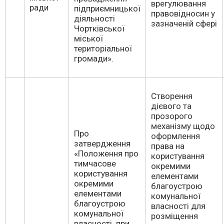
врегулювання
ради
підприємницької
правовідносин у
діяльності
зазначеній сфері
Чортківської
міської
територіальної
громади».
Створення
дієвого та
прозорого
механізму щодо
Про
оформлення
затвердження
права на
«Положення про
користування
тимчасове
окремими
користування
елементами
окремими
благоустрою
елементами
комунальної
благоустрою
власності для
комунальної
розміщення
власності при