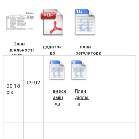
План
додаток
план
діяльності
до
регуляторки
ЧМР з
рішення
23052025
підготовки
№2455
проєктів
регуляторних
актів на
09.02
20 18
2025 рік
внесення
План
рік
змін
діяльності
до
з
плану
підготовки
діяльності
регуляторних
з
актів
підготовки
на
регуляторних
2018