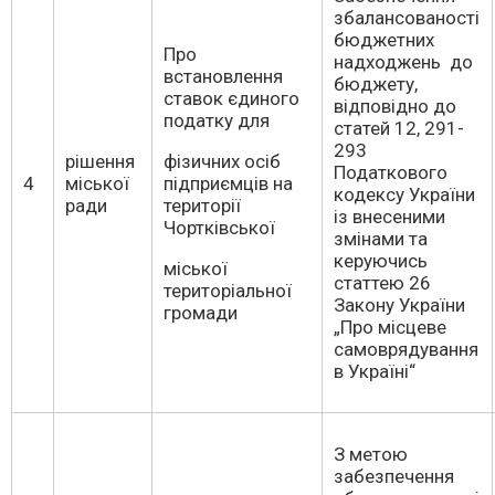
збалансованості
бюджетних
Про
надходжень до
встановлення
бюджету,
ставок єдиного
відповідно до
податку для
статей 12, 291-
293
рішення
фізичних осіб
Податкового
4
міської
підприємців на
кодексу України
ради
території
із внесеними
Чортківської
змінами та
керуючись
міської
статтею 26
територіальної
Закону України
громади
„Про місцеве
самоврядування
в Україні“
З метою
забезпечення