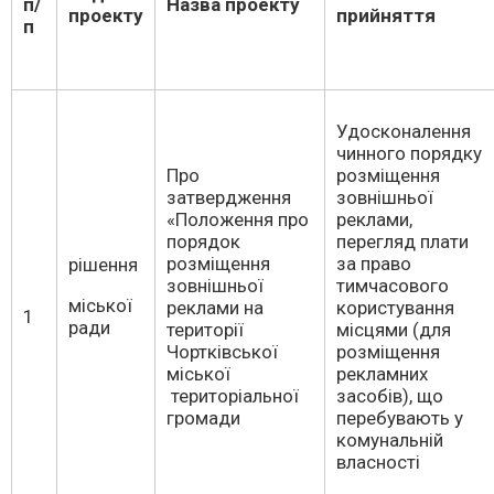
п/
Назва проекту
проекту
прийняття
п
Удосконалення
чинного порядку
Про
розміщення
затвердження
зовнішньої
«Положення про
реклами,
порядок
перегляд плати
розміщення
за право
рішення
зовнішньої
тимчасового
міської
реклами на
користування
1
ради
території
місцями (для
Чортківської
розміщення
міської
рекламних
територіальної
засобів), що
громади
перебувають у
комунальній
власності