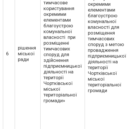
тимчасове
окремими
користування
елементами
окремими
благоустрою
елементами
комунальної
благоустрою
власності для
комунальної
розміщення
власності при
тимчасових
розміщенні
споруд з метою
рішення
тимчасових
провадження
6
міської
споруд для
підприємницької
ради
здійснення
діяльності на
підприємницької
території
діяльності на
Чортківської
території
міської
Чортківської
територіальної
міської
громади
територіальної
громади»