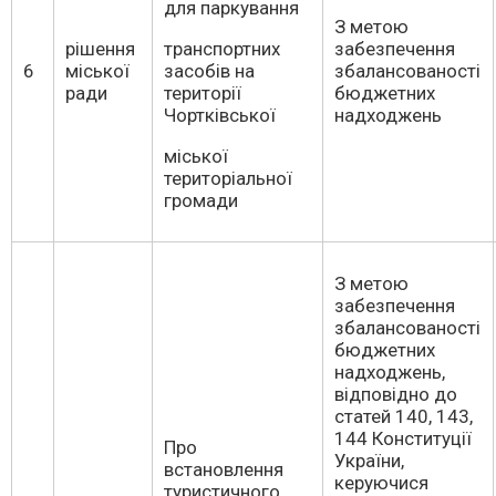
для паркування
З метою
рішення
транспортних
забезпечення
6
міської
засобів на
збалансованості
ради
території
бюджетних
Чортківської
надходжень
міської
територіальної
громади
З метою
забезпечення
збалансованості
бюджетних
надходжень,
відповідно до
статей 140, 143,
144 Конституції
Про
України,
встановлення
керуючися
туристичного