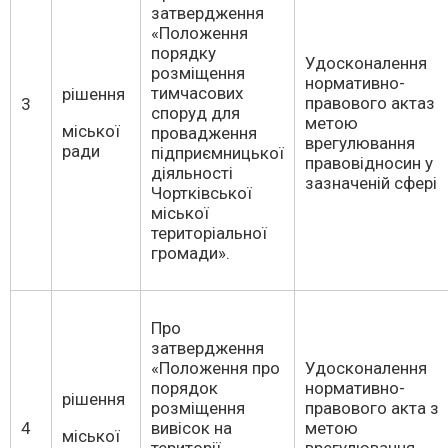
затвердження
«Положення
порядку
Удосконалення
розміщення
нормативно-
тимчасових
рішення
правового актаз
3
споруд для
метою
міської
провадження
врегулювання
ради
підприємницької
правовідносин у
діяльності
зазначеній сфері
Чортківської
міської
територіальної
громади».
Про
затвердження
«Положення про
Удосконалення
порядок
нормативно-
рішення
розміщення
правового акта з
4
вивісок на
метою
міської