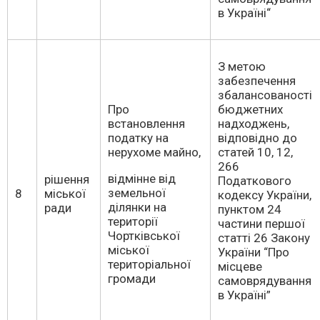
в Україні“
З метою
забезпечення
збалансованості
Про
бюджетних
встановлення
надходжень,
податку на
відповідно до
нерухоме майно,
статей 10, 12,
266
відмінне від
рішення
Податкового
земельної
8
міської
кодексу України,
ділянки на
ради
пунктом 24
території
частини першої
Чортківської
статті 26 Закону
міської
України “Про
територіальної
місцеве
громади
самоврядування
в Україні”