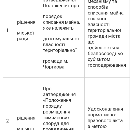
механізму та
Положення про
способів
списання майна
порядок
спільної
рішення
списання майна,
власності
яке належить
1
територіальної
міської
громади міста,
ради
до комунальної
що
власності
здійснюється
територіальної
безпосередньо
суб’єктом
громади м.
господарювання
Чорткова
Про
затвердження
«Положення
порядку
Удосконалення
розміщення
нормативно-
тимчасових
рішення
правового акта
2
споруд для
з метою
міської
провадження