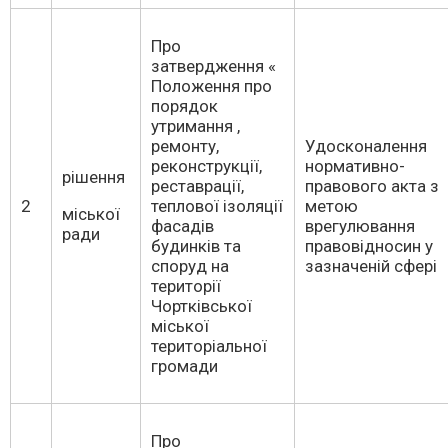
Про
затвердження «
Положення про
порядок
утримання ,
ремонту,
Удосконалення
реконструкції,
нормативно-
рішення
реставрації,
правового акта з
2
теплової ізоляції
метою
міської
фасадів
врегулювання
ради
будинків та
правовідносин у
споруд на
зазначеній сфері
території
Чортківської
міської
територіальної
громади
Про