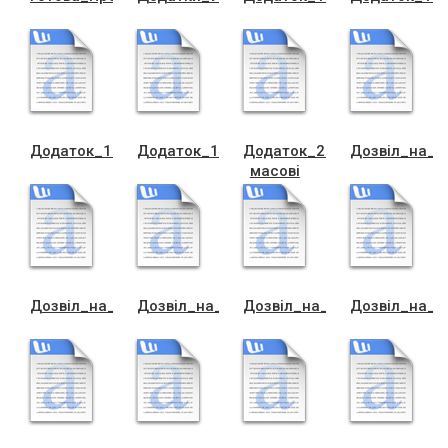
Додаток_1_до_програми_По_Собоках
Додаток_1_до_програми_статутний_КК
Додаток_2_кул_турно-
Дозвiл_на_п
масовi
Дозвiл_на_передачу_освiта
Дозвiл_на_передачу_прал_ноi_машинки
Дозвiл_на_передачу_ритуа
Дозвiл_на_п