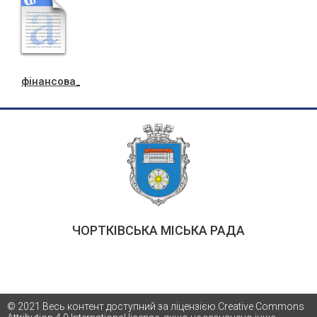
фiнансова_пiдтримка_-1324
ЧОРТКІВСЬКА МІСЬКА РАДА
© 2021 Весь контент доступний за ліцензією Creative Commons