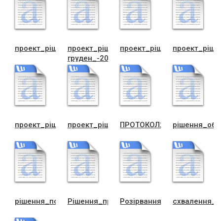
проект_рiшення_виконкому
проект_рiшення_виконкому-
проект_рiшення_про_прич
проект_рiше
груден_-2020Свистун
проект_рiшення_фiн.пiдтрим.2021рiк
проект_рiшення_фiн.пiдтрим.СIЗО_2021
ПРОТОКОЛ2
рiшення_обд
рiшення_по_програмi_на_виконком
Рiшення_про_КОНКУРС_Бiла,Бичкiвцi_(1)
Розiрвання_договору_пер
схвалення_