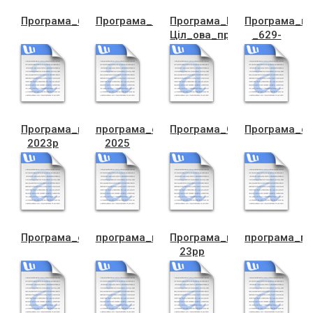
Програма_безпритул_нi_тварини
Програма_Картка_чорткiвчанина
Програма_ККП-
Програма_ко
Цiл_ова_програма
_629-
1_(1)
Програма_на_2021-
програма_обдарованi_дiти_2021-
Програма_ОСББ
Програма_о
2023р
2025
Програма_охорони_довкiлля
програма_пiл_гове_перев._2021проект_
Програма_перевезен__зал
програма_п
23рр