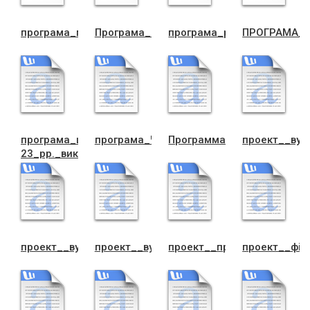
програма_поводження_з_ТПВ
Програма_Розвитку_комунал_ного_госп
програма_розвитку_туриз
ПРОГРАМА_С
програма_цнап_21-
програма_Чорткiв_пробацiя
Программа_ПИТНА_ВОДА
проект__вул
23_рр._виконком
проект__вул._Шевченка,27
проект__вул.Мел_ника
проект__прибережна_смуг
проект__фiн