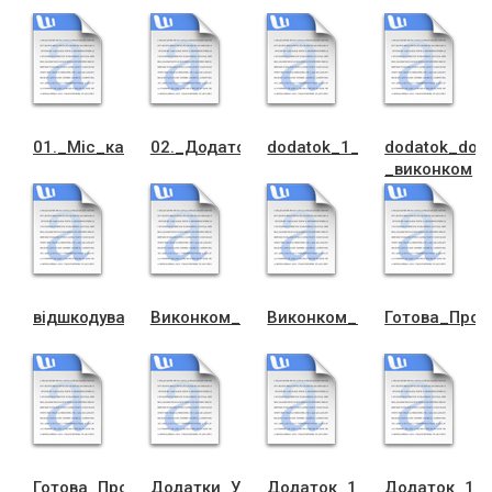
01._Мiс_ка_програма_розвит_кукул_тури_(1)
02._Додаток_1_до_Програми
dodatok_1_do_Програми_р
dodatok_do_
_виконком
вiдшкодування_рiзницi_в_тарифi_-1323_(2)
Виконком_проект_рiшення
Виконком_РIШЕННЯ_2020
Готова_Прог
Готова_Програма_НС_на_2021_рiк1
Додатки_Умови_та_склад_комiсii_КОНК
Додаток_1_до_програми_
Додаток_1_