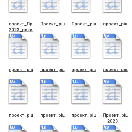
проект_ПрограмиТурбота_на_2021-
Проект_рiш._вик._про_положення
Проект_рiш._вик._про_по
проект_рiш._
2023_рокиdoc
проект_рiш._вик._програми_Турбота_doc
проект_рiш._виконк._по_гром.роботах_d
проект_рiш._виконк._по_
проект_рiш._
проект_рiш.вик._про_Програму(1)
проект_рiш.вик._про_Програму
проект_рiш.вик._про_Прог
Проект_рiш
2023