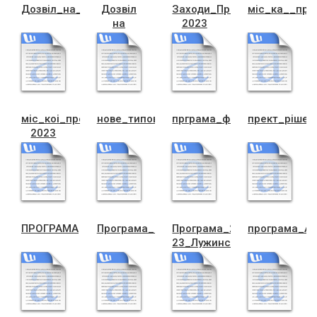
Дозвiл_на_передачу_УГК
Дозвіл
Заходи_Програма_ЦНАП_2
мiс_ка__про
на
2023
передачу
пральної
машинки
мiс_коi_програми_рiдк.захв._на_2021-
нове_типове_положення_про_комiсiю1
прграма_фiнан._пiдтрим._
прект_рiшен
2023
ПРОГРАМА
Програма__проект
Програма_2021-
програма_А
23_Лужинс_ка