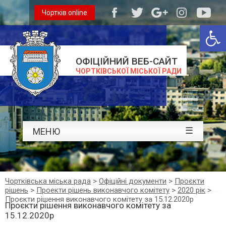
Чортків online
Відкри
ОФІЦІЙНИЙ ВЕБ-САЙТ
ЧОРТКІВСЬКОЇ МІСЬКОЇ РАДИ
☰
МЕНЮ
Чортківська міська рада
>
Офіційні документи
>
Проєкти
рішень
>
Проекти рішень виконавчого комітету
>
2020 рік
>
Проєкти рішення виконавчого комітету за 15.12.2020р
Проєкти рішення виконавчого комітету за
15.12.2020р