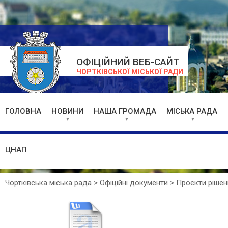
ОФІЦІЙНИЙ ВЕБ-САЙТ
ЧОРТКІВСЬКОЇ МІСЬКОЇ РАДИ
ГОЛОВНА
НОВИНИ
НАША ГРОМАДА
МІСЬКА РАДА
ЦНАП
Чортківська міська рада
>
Офіційні документи
>
Проєкти рішен