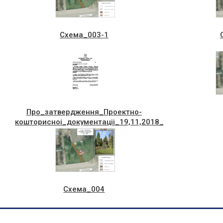
Схема_003-1
Про_затвердження_Проектно-
кошторисноi_документацii_19,11,2018_р.
Схема_004