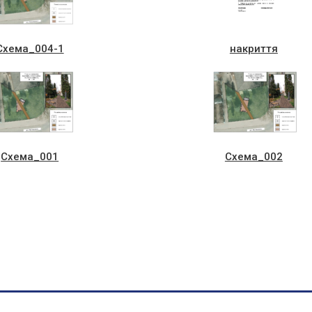
Схема_004-1
накриття
Схема_001
Схема_002