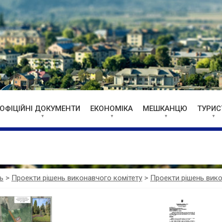
ОФІЦІЙНІ ДОКУМЕНТИ
ЕКОНОМІКА
МЕШКАНЦЮ
ТУРИС
ь
>
Проекти рішень виконавчого комітету
>
Проекти рішень вико