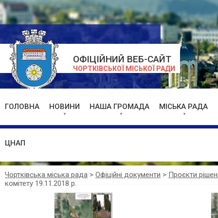
ОФІЦІЙНИЙ ВЕБ-САЙТ
ЧОРТКІВСЬКОЇ МІСЬКОЇ РАДИ
ГОЛОВНА
НОВИНИ
НАША ГРОМАДА
МІСЬКА РАДА
ЦНАП
Чортківська міська рада
>
Офіційні документи
>
Проєкти рішен
комітету 19.11.2018 р.