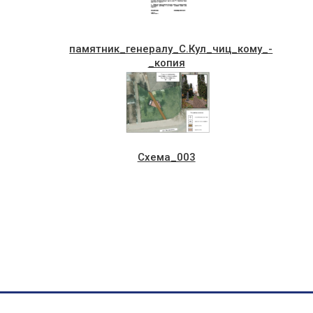
памятник_генералу_С.Кул_чиц_кому_-
_копия
Схема_003