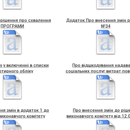
 рішення про схвалення
Додаток Про внесення змін 
ПРОГРАМИ
№34
у у включенні в списки
Про відшкодування надав
ртирного обліку
соціальних послуг витрат пов
з отриманням жителям
Чортківської міської територ
громади соціальних пос
ня змін в додаток 1 до
Про внесення змін до ріш
виконавчого комітету
виконавчого комітету від 12.
 від 17 травня 2023 року
№165
№ 127