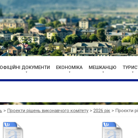
ОФІЦІЙНІ ДОКУМЕНТИ
ЕКОНОМІКА
МЕШКАНЦЮ
ТУРИС
ь
>
Проекти рішень виконавчого комітету
>
2026 рік
>
Проєкти рі