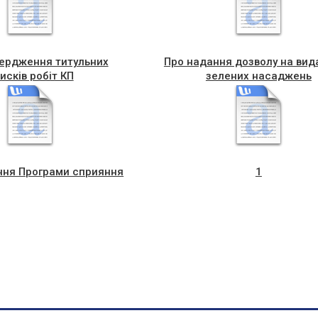
вердження титульних
Про надання дозволу на вид
исків робіт КП
зелених насаджень
ння Програми сприяння
1