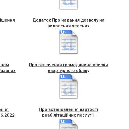
рішення
Додаток Про надання дозволу на
видалення зелених
ачам
Про включення громадянина списки
’язаних
квартирного обліку
и
іальної
луг
ення
Про встановлення вартості
06.2022
реабілітаційних послуг 1