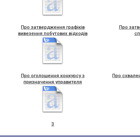
Про затвердження графіків
Про зат
вивезення побутових відходів
сп
Про оголошення конкурсу з
Про схвале
призначення управителя
3