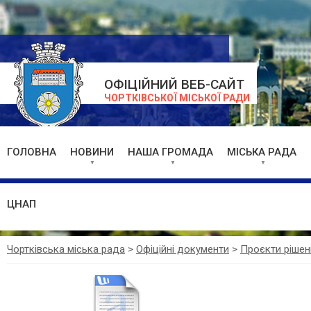
ОФІЦІЙНИЙ ВЕБ-САЙТ
ЧОРТКІВСЬКОЇ МІСЬКОЇ РАДИ
ГОЛОВНА
НОВИНИ
НАША ГРОМАДА
МІСЬКА РАДА
ЦНАП
Чортківська міська рада
>
Офіційні документи
>
Проєкти рішен