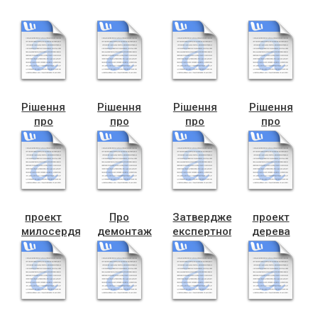
Рішення
Рішення
Рішення
Рішення
про
про
про
про
зарах
зарах
зарах
зарах
коштів
коштів2
коштів
коштів2
(1)
(1)
проект
Про
Затвердження
проект
милосердя
демонтаж
експертного
дерева
пам’ятників
висновку
школа№7
та
фундаменти
пам’ятних
знаків_002