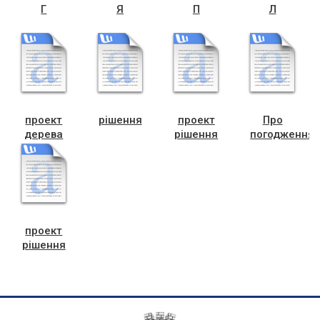
Г
Я
П
Л
проект
рішення
проект
Про
дерева
рішення
погодження
школа№7
про
вступити
(1)
проведення
бенефіціаро
конкурсу
(1)
на вивіз
ТПВ
проект
рішення
про
проведення
конкурсу
на вивіз
ТПВ (1)