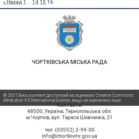
« Назад
1
…
14
15
16
ЧОРТКІВСЬКА МІСЬКА РАДА
© 2021 Весь контент доступний за ліцензією Creative Commons
Attribution 4.0 International license, якщо не зазначено інше.
Контакти:
48500, Україна, Тернопільська обл.
м.Чортків, вул. Тараса Шевченка, 21
тел. (03552) 2-99-00
info@chortkivmr.gov.ua