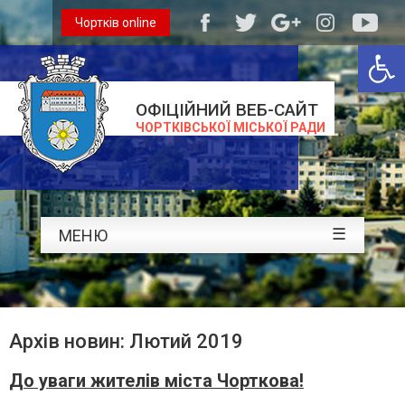
Чортків online
Відкри
ОФІЦІЙНИЙ ВЕБ-САЙТ
ЧОРТКІВСЬКОЇ МІСЬКОЇ РАДИ
☰
МЕНЮ
Архів новин: Лютий 2019
До уваги жителів міста Чорткова!