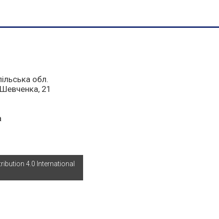
пільська обл.
а Шевченка, 21
a
bution 4.0 International