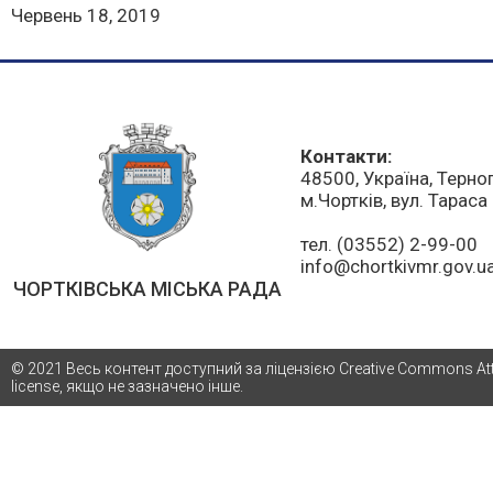
Червень 18, 2019
Контакти:
48500, Україна, Терно
м.Чортків, вул. Тарас
тел. (03552) 2-99-00
info@chortkivmr.gov.u
ЧОРТКІВСЬКА МІСЬКА РАДА
© 2021 Весь контент доступний за ліцензією Creative Commons Attri
license, якщо не зазначено інше.