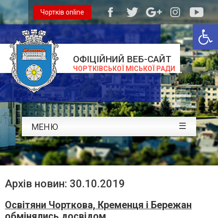
Чортків online
Відкри
ОФІЦІЙНИЙ ВЕБ-САЙТ
ЧОРТКІВСЬКОЇ МІСЬКОЇ РАДИ
☰
МЕНЮ
Архів новин: 30.10.2019
Освітяни Чорткова, Кременця і Бережан
обмінялись досвідом