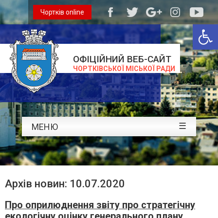
Чортків online
Відкри
ОФІЦІЙНИЙ ВЕБ-САЙТ
ЧОРТКІВСЬКОЇ МІСЬКОЇ РАДИ
☰
МЕНЮ
Архів новин: 10.07.2020
Про оприлюднення звіту про стратегічну
екологічну оцінку генерального плану