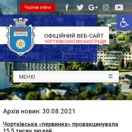
Чортків online
Відкри
ОФІЦІЙНИЙ ВЕБ-САЙТ
ЧОРТКІВСЬКОЇ МІСЬКОЇ РАДИ
☰
МЕНЮ
Архів новин: 30.08.2021
Чортківська «первинка» провакцинувала
15,5 тисяч людей