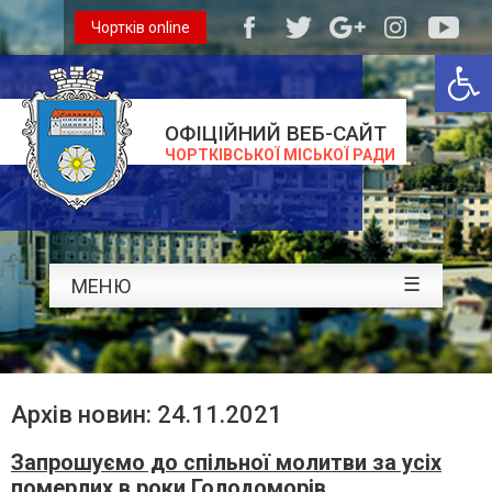
Чортків online
Відкри
ОФІЦІЙНИЙ ВЕБ-САЙТ
ЧОРТКІВСЬКОЇ МІСЬКОЇ РАДИ
☰
МЕНЮ
Архів новин: 24.11.2021
Запрошуємо до спільної молитви за усіх
померлих в роки Голодоморів