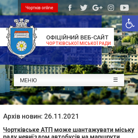
Чортків online
Відкри
ОФІЦІЙНИЙ ВЕБ-САЙТ
ЧОРТКІВСЬКОЇ МІСЬКОЇ РАДИ
☰
МЕНЮ
Архів новин: 26.11.2021
Чортківське АТП може шантажувати міську
раду невиїздом автобусів на маршрути