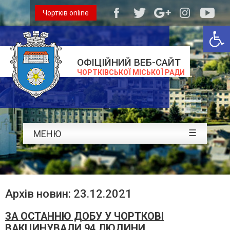
Чортків online
Відкри
ОФІЦІЙНИЙ ВЕБ-САЙТ
ЧОРТКІВСЬКОЇ МІСЬКОЇ РАДИ
☰
МЕНЮ
Архів новин: 23.12.2021
ЗА ОСТАННЮ ДОБУ У ЧОРТКОВІ
ВАКЦИНУВАЛИ 94 ЛЮДИНИ