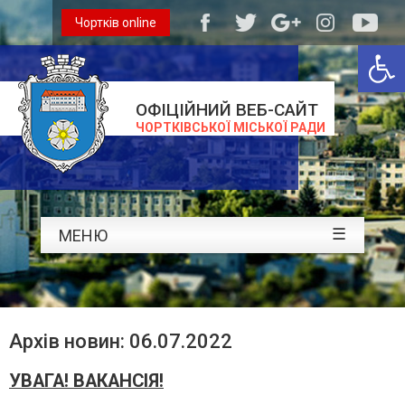
Чортків online
Відкри
ОФІЦІЙНИЙ ВЕБ-САЙТ
ЧОРТКІВСЬКОЇ МІСЬКОЇ РАДИ
☰
МЕНЮ
Архів новин: 06.07.2022
УВАГА! ВАКАНСІЯ!