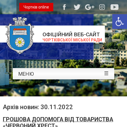
Чортків online
Відкри
ОФІЦІЙНИЙ ВЕБ-САЙТ
ЧОРТКІВСЬКОЇ МІСЬКОЇ РАДИ
☰
МЕНЮ
Архів новин: 30.11.2022
ГРОШОВА ДОПОМОГА ВІД ТОВАРИСТВА
«ЧЕРВОНИЙ ХРЕСТ»