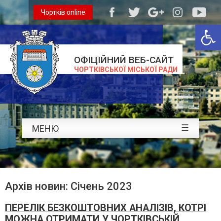
Чортків online
Відкри
ОФІЦІЙНИЙ ВЕБ-САЙТ
ЧОРТКІВСЬКОЇ МІСЬКОЇ РАДИ
☰
МЕНЮ
Архів новин: Січень 2023
ПЕРЕЛІК БЕЗКОШТОВНИХ АНАЛІЗІВ, КОТРІ
МОЖНА ОТРИМАТИ У ЧОРТКІВСЬКІЙ