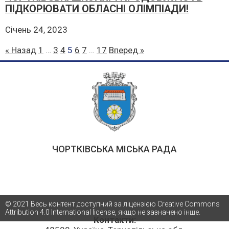
ПІДКОРЮВАТИ ОБЛАСНІ ОЛІМПІАДИ!
Січень 24, 2023
« Назад
1
…
3
4
5
6
7
…
17
Вперед »
ЧОРТКІВСЬКА МІСЬКА РАДА
© 2021 Весь контент доступний за ліцензією Creative Commons
Attribution 4.0 International license, якщо не зазначено інше.
Контакти: