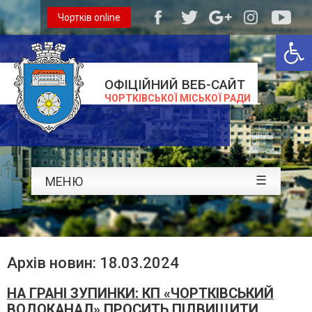
Чортків online
Відкри
ОФІЦІЙНИЙ ВЕБ-САЙТ
ЧОРТКІВСЬКОЇ МІСЬКОЇ РАДИ
☰
МЕНЮ
Архів новин: 18.03.2024
НА ГРАНІ ЗУПИНКИ: КП «ЧОРТКІВСЬКИЙ
ВОДОКАНАЛ» ПРОСИТЬ ПІДВИЩИТИ