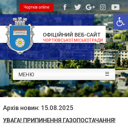
Чортків online
Відкри
ОФІЦІЙНИЙ ВЕБ-САЙТ
ЧОРТКІВСЬКОЇ МІСЬКОЇ РАДИ
☰
МЕНЮ
Архів новин: 15.08.2025
УВАГА! ПРИПИНЕННЯ ГАЗОПОСТАЧАННЯ!