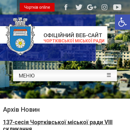
Чортків online
Відкри
ОФІЦІЙНИЙ ВЕБ-САЙТ
ЧОРТКІВСЬКОЇ МІСЬКОЇ РАДИ
☰
МЕНЮ
Архів Новин
137-сесія Чортківської міської ради VIII
скликання