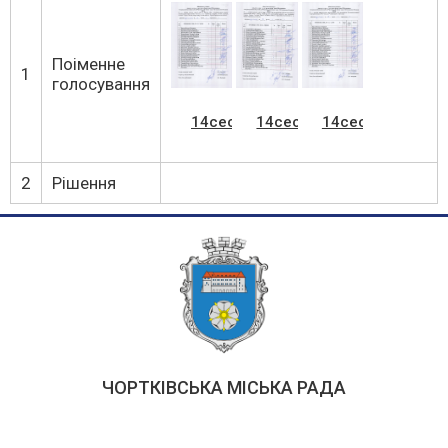
Поіменне
1
голосування
14сес_03_из_03
14сес_02_из_03
14сес_01_из_03
2
Рішення
ЧОРТКІВСЬКА МІСЬКА РАДА