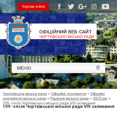
Чортків online
ОФІЦІЙНИЙ ВЕБ-САЙТ
ЧОРТКІВСЬКОЇ МІСЬКОЇ РАДИ
☰
МЕНЮ
Чортківська міська рада
>
Офіційні документи
>
Офіційні
документи міської ради
>
Рішення міської ради
>
2025 рік
>
109 -сесія Чортківської міської ради VIII скликання
109 -сесія Чортківської міської ради VIII скликання