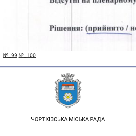
№_99
№_100
ЧОРТКІВСЬКА МІСЬКА РАДА