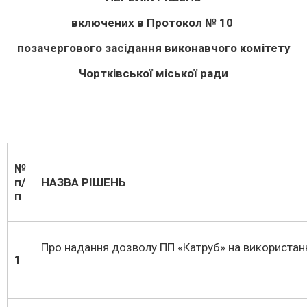
включених в Протокол № 10
позачергового засідання виконавчого комітету
Чортківської міської ради
№
п/
НАЗВА РІШЕНЬ
п
Про надання дозволу ПП «Катруб» на використанн
1