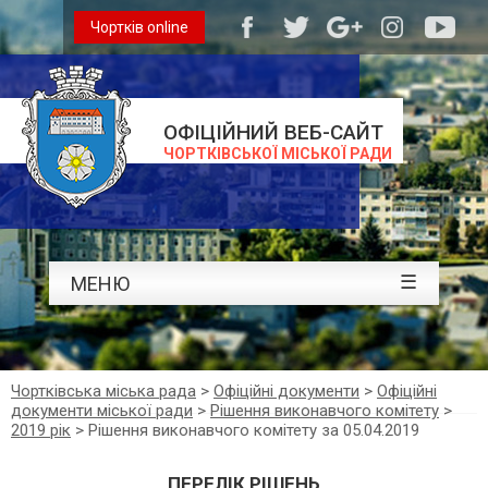
Чортків online
ОФІЦІЙНИЙ ВЕБ-САЙТ
ЧОРТКІВСЬКОЇ МІСЬКОЇ РАДИ
☰
МЕНЮ
Чортківська міська рада
>
Офіційні документи
>
Офіційні
документи міської ради
>
Рішення виконавчого комітету
>
2019 рік
>
Рішення виконавчого комітету за 05.04.2019
ПЕРЕЛІК РІШЕНЬ