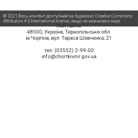
© 2021 Весь контент доступний за ліцензією Creative Commons
Attribution 4.0 International license, якщо не зазначено інше.
Контакти:
48500, Україна, Тернопільська обл.
м.Чортків, вул. Тараса Шевченка, 21
тел. (03552) 2-99-00
info@chortkivmr.gov.ua