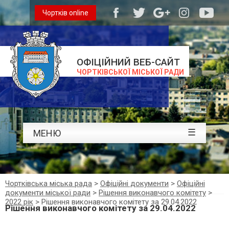
Чортків online
ОФІЦІЙНИЙ ВЕБ-САЙТ
ЧОРТКІВСЬКОЇ МІСЬКОЇ РАДИ
☰
МЕНЮ
Чортківська міська рада
>
Офіційні документи
>
Офіційні
документи міської ради
>
Рішення виконавчого комітету
>
2022 рік
>
Рішення виконавчого комітету за 29.04.2022
Рішення виконавчого комітету за 29.04.2022