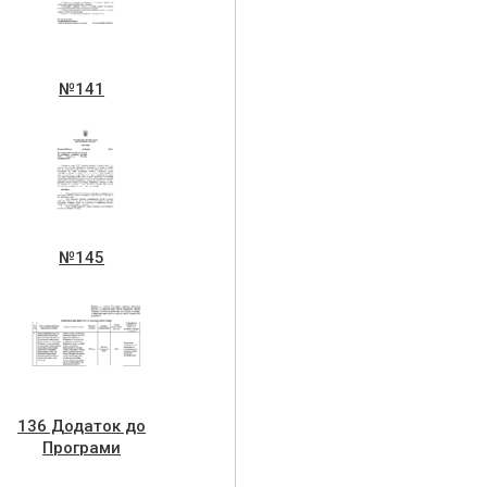
№141
№145
136 Додаток до
Програми
укртрансбезпеки