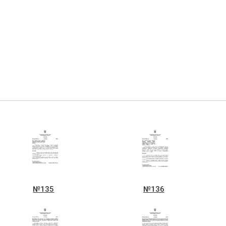
№135
№136