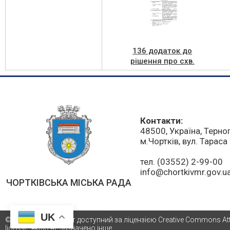
136 додаток до
рішення про схв.
Програми
укртрансбезпеки
Контакти:
48500, Україна, Терно
м.Чортків, вул. Тарас
тел. (03552) 2-99-00
info@chortkivmr.gov.u
ЧОРТКІВСЬКА МІСЬКА РАДА
UK
© 2021 Весь контент доступний за ліцензією Creative Commons Attri
license, якщо не зазначено інше.