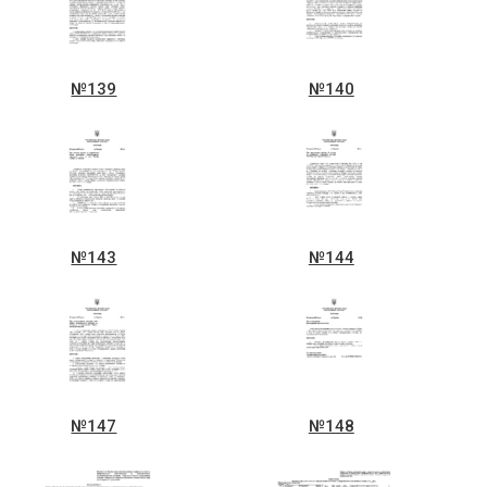
№139
№140
№143
№144
№147
№148