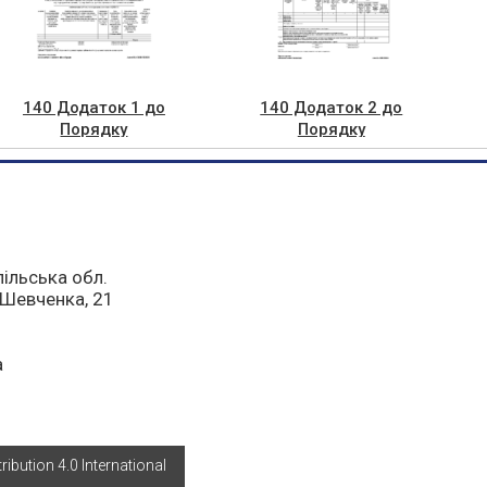
140 Додаток 1 до
140 Додаток 2 до
Порядку
Порядку
відшкодування різниці
відшкодування різниці
пільська обл.
а Шевченка, 21
a
bution 4.0 International