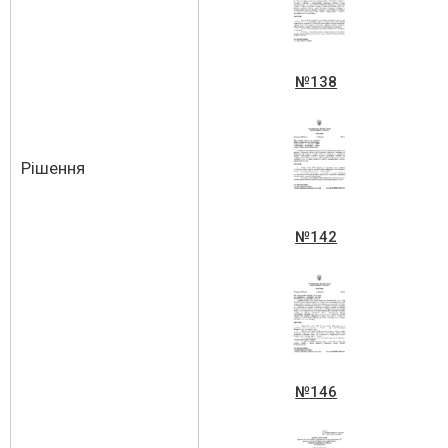
№138
Рішення
№142
№146