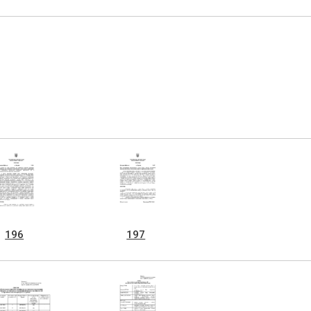
196
197