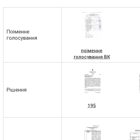
Поіменне
голосування
поіменне
голосування ВК
№15 від
02.08.2023
Рішення
195