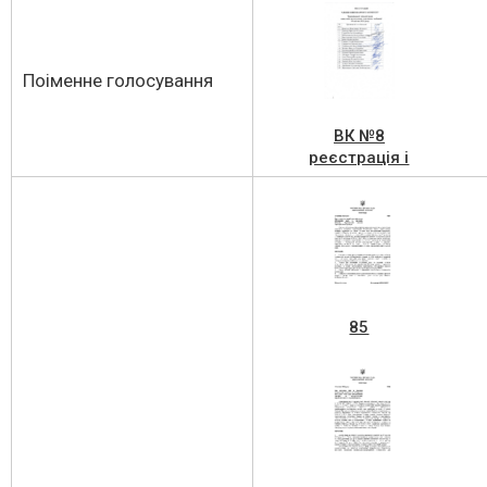
Поіменне голосування
ВК №8
реєстрація і
поіменне
голосування 19
квітня 2023
85