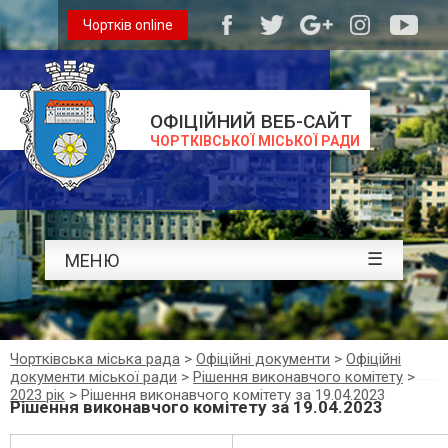
Чортків online
ОФІЦІЙНИЙ ВЕБ-САЙТ
ЧОРТКІВСЬКОЇ МІСЬКОЇ РАДИ
☰
МЕНЮ
Чортківська міська рада
>
Офіційні документи
>
Офіційні
документи міської ради
>
Рішення виконавчого комітету
>
2023 рік
>
Рішення виконавчого комітету за 19.04.2023
Рішення виконавчого комітету за 19.04.2023