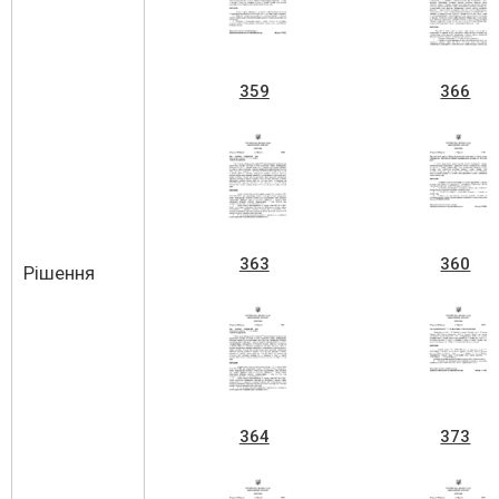
359
366
363
360
Рішення
364
373