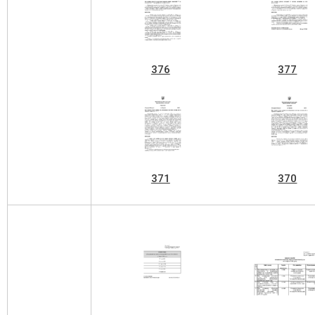
376
377
371
370