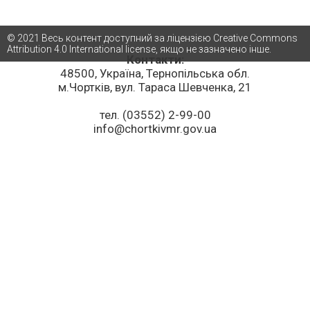
© 2021 Весь контент доступний за ліцензією Creative Commons
Attribution 4.0 International license, якщо не зазначено інше.
Контакти:
48500, Україна, Тернопільська обл.
м.Чортків, вул. Тараса Шевченка, 21
тел. (03552) 2-99-00
info@chortkivmr.gov.ua