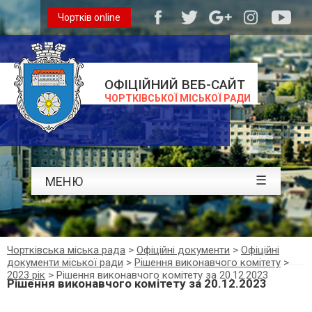
Чортків online
ОФІЦІЙНИЙ ВЕБ-САЙТ
ЧОРТКІВСЬКОЇ МІСЬКОЇ РАДИ
☰
МЕНЮ
Чортківська міська рада
>
Офіційні документи
>
Офіційні
документи міської ради
>
Рішення виконавчого комітету
>
2023 рік
>
Рішення виконавчого комітету за 20.12.2023
Рішення виконавчого комітету за 20.12.2023