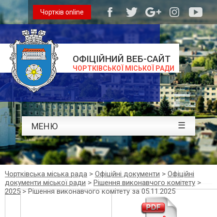
Чортків online
ОФІЦІЙНИЙ ВЕБ-САЙТ
ЧОРТКІВСЬКОЇ МІСЬКОЇ РАДИ
☰
МЕНЮ
Чортківська міська рада
>
Офіційні документи
>
Офіційні
документи міської ради
>
Рішення виконавчого комітету
>
2025
>
Рішення виконавчого комітету за 05.11.2025