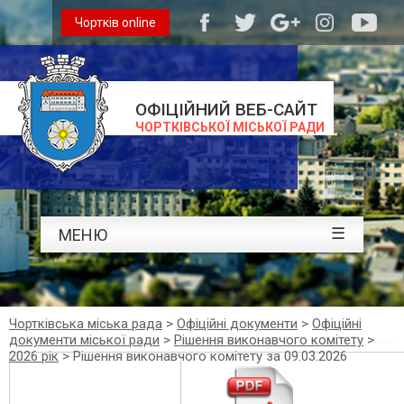
Чортків online
ОФІЦІЙНИЙ ВЕБ-САЙТ
ЧОРТКІВСЬКОЇ МІСЬКОЇ РАДИ
☰
МЕНЮ
Чортківська міська рада
>
Офіційні документи
>
Офіційні
документи міської ради
>
Рішення виконавчого комітету
>
2026 рік
>
Рішення виконавчого комітету за 09.03.2026