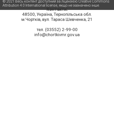
© 2021 Весь контент доступний за ліцензією Creative Commons
Attribution 4.0 International license, якщо не зазначено інше.
Контакти:
48500, Україна, Тернопільська обл.
м.Чортків, вул. Тараса Шевченка, 21
тел. (03552) 2-99-00
info@chortkivmr.gov.ua