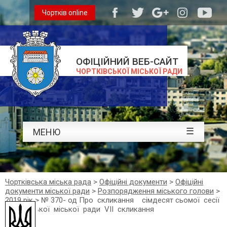
Чортків online
ОФІЦІЙНИЙ ВЕБ-САЙТ
ЧОРТКІВСЬКОЇ МІСЬКОЇ РАДИ
☰
МЕНЮ
Чортківська міська рада
>
Офіційні документи
>
Офіційні
документи міської ради
>
Розпорядження міського голови
>
2019 рік
>
№ 370- од Про скликання сімдесят сьомої сесії
Чортківської міської ради VІІ скликання