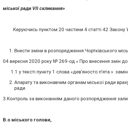
міської ради
V
ІІ скликання»
Керуючись пунктом 20 частини 4 статті 42 Закону Укр
Внести зміни в розпорядження Чортківського мі
04 вересня 2020 року № 269-од « Про внесення змін д
1.1 у тексті пункту 1 слова «дев’яносто п’ята » замі
Апарату та виконавчим органам міської ради враху
ради.
3.Контроль за виконанням даного розпорядження зал
В.о міського голови,