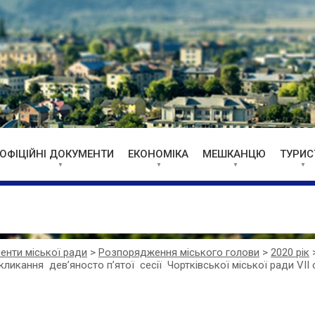
ОФІЦІЙНІ ДОКУМЕНТИ
ЕКОНОМІКА
МЕШКАНЦЮ
ТУРИС
менти міської ради
>
Розпорядження міського голови
>
2020 рік
икання дев’яносто п’ятої cесії Чортківської міської ради VІІ