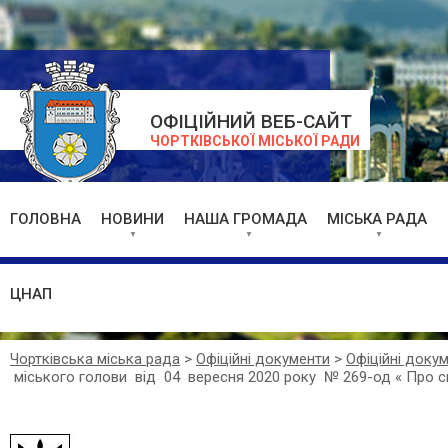
ОФІЦІЙНИЙ ВЕБ-САЙТ
ЧОРТКІВСЬКОЇ МІСЬКОЇ РАДИ
ГОЛОВНА
НОВИНИ
НАША ГРОМАДА
МІСЬКА РАДА
ЦНАП
Чортківська міська рада
>
Офіційні документи
>
Офіційні доку
міського голови від 04 вересня 2020 року № 269-од « Про скл