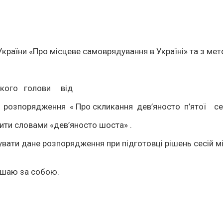
аїни «Про місцеве самоврядування в Україні» та з мето
ського голови від
о розпорядження « Про скликання дев’яносто п’ятої сесі
нити словами «дев’яносто шоста» .
вати дане розпорядження при підготовці рішень сесій міс
ишаю за собою.