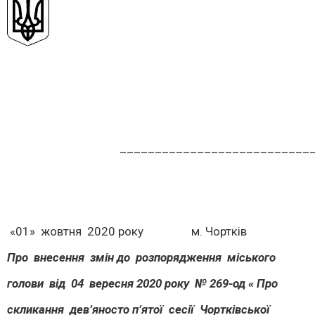
______________________________
«01» жовтня 2020 року м. Чорткі
Про внесення змін до розпорядження міського
голови від 04 вересня 2020 року № 269-од « Про
скликання дев’яносто п’ятої
c
есії Чортківської