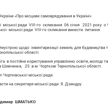
аїни «Про місцеве самоврядування в Україні»:
іської ради VІІІ-го скликання 06 січня 2021 року о 9. 
ої міської ради VІІІ-го скликання винести питання:
еустрою щодо інвентаризації земель для будівництва т
рнопільської області.
 постійне користування управлінню освіти, молоді та с
а Шевченка, 25 в м. Чорткові Тернопільської області.
 Чортківської міської ради.
ти на секретаря міської ради Я. Дзиндру .
р ШМАТЬКО