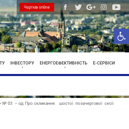
Чортків online
Відкри
ТУ
ІНВЕСТОРУ
ЕНЕРГОЕФЕКТИВНІСТЬ
Е-СЕРВІСИ
>
№ 03 – од Про скликання шостої позачергової сесії