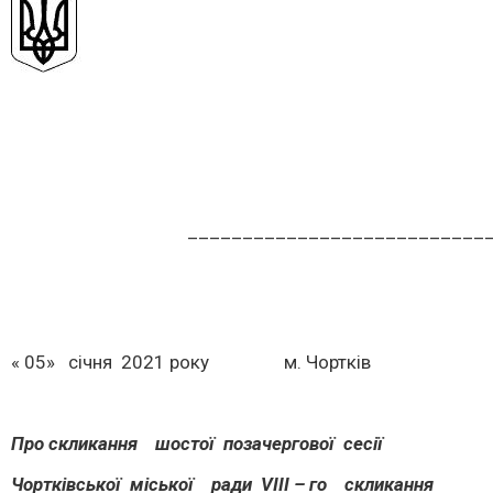
______________________________
« 05» січня 2021 року м. Чортк
Про скликання шостої позачергової сесії
Чортківської міської ради
V
ІІІ – го скликання