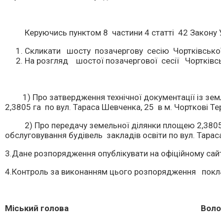
Керуючись пунктом 8 частини 4 статті 42 Закону Укр
Скликати шосту позачергову сесію Чортківської м
На розгляд шостої позачергової сесії Чортківськ
1) Про затвердження технічної документації із земл
2,3805 га по вул. Тараса Шевченка, 25 в м. Чорткові Те
2) Про передачу земельної ділянки площею 2,3805га в
обслуговування будівель закладів освіти по вул. Тарас
3.Дане розпорядження опублікувати на офіційному сайті
4.Контроль за виконанням цього розпорядження поклас
Міський голова Володими