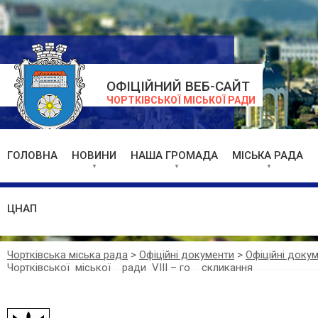
ОФІЦІЙНИЙ ВЕБ-САЙТ
ЧОРТКІВСЬКОЇ МІСЬКОЇ РАДИ
ГОЛОВНА
НОВИНИ
НАША ГРОМАДА
МІСЬКА РАДА
ЦНАП
Чортківська міська рада
>
Офіційні документи
>
Офіційні доку
Чортківської міської ради VІІІ – го скликання