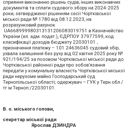
сприяння виконанню рішень судів, інших виконавчих
документів та сплати судового збору на 2024-2025
роки, затвердженої рішенням сесії Чортківської
міської ради № 1780 від 08.12.2023, на
розрахунковий рахунок
UA668999980313131206083019751 в Казначейство
України (ел. адм. подат.), ЄДРПОУ 37977599, код
класифікації доходів бюджету 22030101 ,
призначення платежу – 101 24636045 судовий збір,
ухвала залишення без руху від 02 квітня 2025 року №
921/194/25 за позовом Чортківської міської ради до
Чортківської районної ради про зобов’язання
передати у комунальну власність Чортківської міської
ради нерухоме майно Господарський суд
Тернопільської області; одержувач – ГУК у Терн.обл./
тг м.Терноп./22030101.
В. о. міського голови,
секретар міської ради
Ярослав ДЗИНДРА