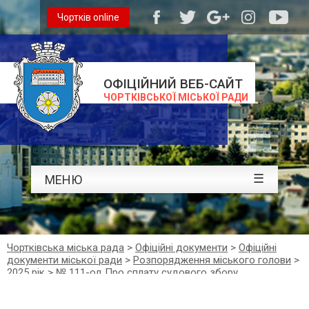
Чортків online
ОФІЦІЙНИЙ ВЕБ-САЙТ
ЧОРТКІВСЬКОЇ МІСЬКОЇ РАДИ
☰
МЕНЮ
Чортківська міська рада
>
Офіційні документи
>
Офіційні
документи міської ради
>
Розпорядження міського голови
>
2025 рік
>
№ 111-од Про сплату судового збору