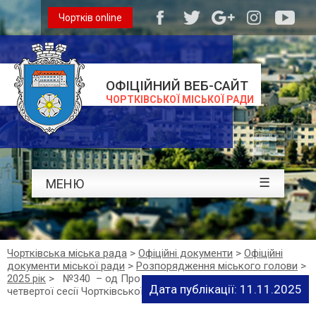
Чортків online
ОФІЦІЙНИЙ ВЕБ-САЙТ
ЧОРТКІВСЬКОЇ МІСЬКОЇ РАДИ
☰
МЕНЮ
Чортківська міська рада
>
Офіційні документи
>
Офіційні
документи міської ради
>
Розпорядження міського голови
>
2025 рік
>
№340 – од Про скликання сто двадцять
Дата публікації: 11.11.2025
четвертої сесії Чортківської міської ради VІІІ скликання