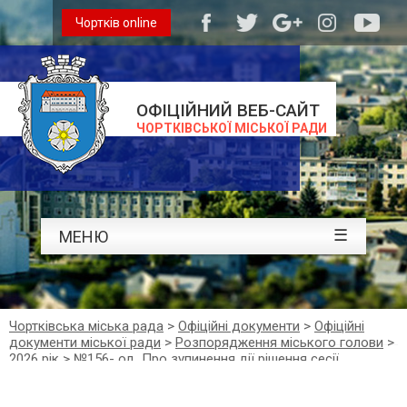
Чортків online
ОФІЦІЙНИЙ ВЕБ-САЙТ
ЧОРТКІВСЬКОЇ МІСЬКОЇ РАДИ
☰
МЕНЮ
Чортківська міська рада
>
Офіційні документи
>
Офіційні
документи міської ради
>
Розпорядження міського голови
>
2026 рік
>
№156- од Про зупинення дії рішення сесії
Чортківської міської ради від 22 травня 2026 року № 3057
«Про внесення змін до рішень Чортківської міської ради від