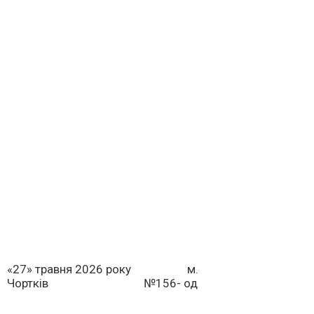
«27» травня 2026 року м.
Чортків №156- од