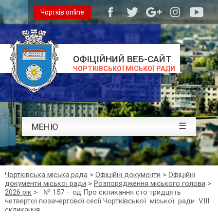
Чортків online
ОФІЦІЙНИЙ ВЕБ-САЙТ
ЧОРТКІВСЬКОЇ МІСЬКОЇ РАДИ
☰
МЕНЮ
Чортківська міська рада
>
Офіційні документи
>
Офіційні
документи міської ради
>
Розпорядження міського голови
>
2026 рік
>
№ 157 – од Про скликання сто тридцять
четвертої позачергової сесії Чортківської міської ради VІІІ
скликання